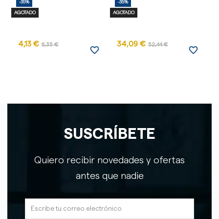
-35%
-35%
-
AGOTADO
AGOTADO
4,13 €
34,09 €
6,35 €
52,44 €
favorite_border
favorite_border
SUSCRÍBETE
Quiero recibir novedades y ofertas
antes que nadie