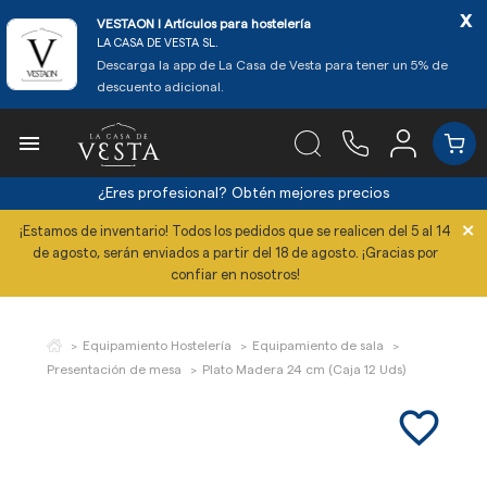
x
VESTAON l Artículos para hostelería
LA CASA DE VESTA SL.
Descarga la app de La Casa de Vesta para tener un 5% de
descuento adicional.

¿Eres profesional?
Obtén mejores precios
×
¡Estamos de inventario! Todos los pedidos que se realicen del 5 al 14
de agosto, serán enviados a partir del 18 de agosto. ¡Gracias por
confiar en nosotros!
Equipamiento Hostelería
Equipamiento de sala
Presentación de mesa
Plato Madera 24 cm (Caja 12 Uds)
favorite_border