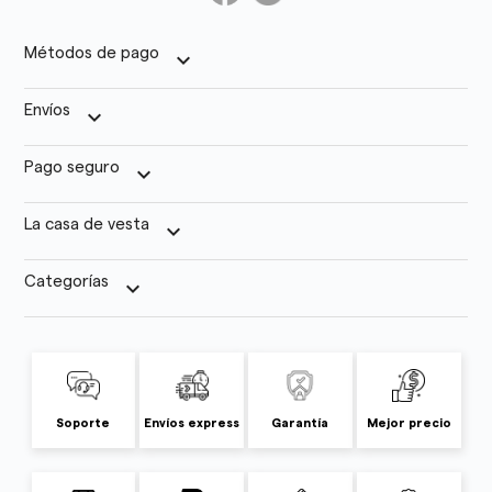
Métodos de pago
keyboard_arrow_down
Envíos
keyboard_arrow_down
Pago seguro
keyboard_arrow_down
La casa de vesta
keyboard_arrow_down
Categorías
keyboard_arrow_down
Soporte
Envíos express
Garantía
Mejor precio