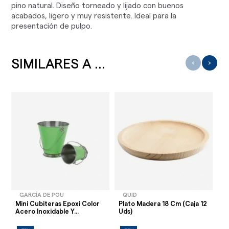
pino natural. Diseño torneado y lijado con buenos
acabados, ligero y muy resistente. Ideal para la
presentación de pulpo.
SIMILARES A ...
‹
›
GARCÍA DE POU
QUID
Mini Cubiteras Epoxi Color
Plato Madera 18 Cm (Caja 12
Pl
Acero Inoxidable Y...
Uds)
Ud