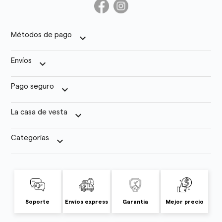
Métodos de pago
keyboard_arrow_down
Envíos
keyboard_arrow_down
Pago seguro
keyboard_arrow_down
La casa de vesta
keyboard_arrow_down
Categorías
keyboard_arrow_down
Soporte
Envíos express
Garantía
Mejor precio