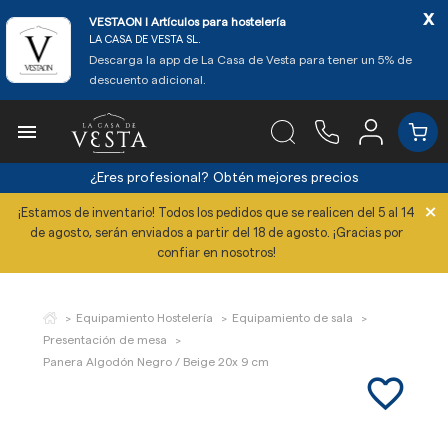
x
VESTAON l Artículos para hostelería
LA CASA DE VESTA SL.
Descarga la app de La Casa de Vesta para tener un 5% de
descuento adicional.

¿Eres profesional?
Obtén mejores precios
×
¡Estamos de inventario! Todos los pedidos que se realicen del 5 al 14
de agosto, serán enviados a partir del 18 de agosto. ¡Gracias por
confiar en nosotros!
Equipamiento Hostelería
Equipamiento de sala
Presentación de mesa
Panera Algodón Negro / Beige 20x 9 cm
favorite_border