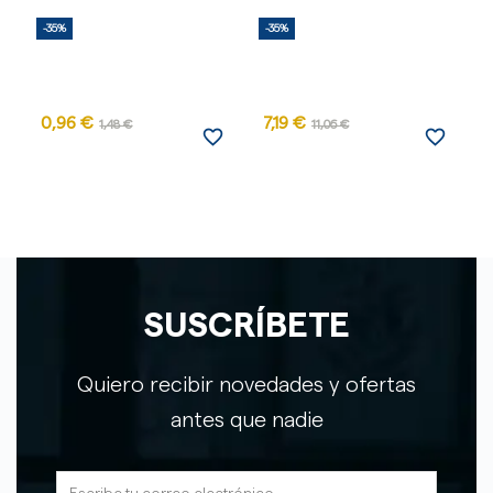
-35%
-35%
-
0,96 €
7,19 €
1,48 €
11,06 €
favorite_border
favorite_border
SUSCRÍBETE
Quiero recibir novedades y ofertas
antes que nadie