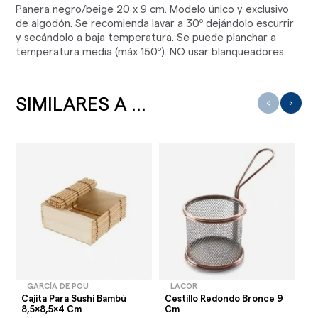
Panera negro/beige 20 x 9 cm. Modelo único y exclusivo
de algodón. Se recomienda lavar a 30º dejándolo escurrir
y secándolo a baja temperatura. Se puede planchar a
temperatura media (máx 150º). NO usar blanqueadores.
SIMILARES A ...
‹
›
GARCÍA DE POU
LACOR
Cajita Para Sushi Bambú
Cestillo Redondo Bronce 9
Cu
8,5x8,5x4 Cm
Cm
10