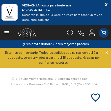
x
VESTAON l Artículos para hostelería
LA CASA DE VESTA SL.
Descarga la app de La Casa de Vesta para tener un 5% de
descuento adicional.

¿Eres profesional?
Obtén mejores precios
×
¡Estamos de inventario! Todos los pedidos que se realicen del 5 al 14
de agosto, serán enviados a partir del 18 de agosto. ¡Gracias por
confiar en nosotros!
Equipamiento Hostelería
Equipamiento de sala
Posavasos
Posavasos Tisú Barroco 8x18 g/m2 (Caja 250 Uds)
favorite_border