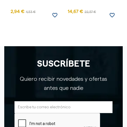
2,94 €
14,67 €
4
4,53 €
22,57 €
favorite_border
favorite_border
SUSCRÍBETE
Quiero recibir novedades y ofertas
antes que nadie