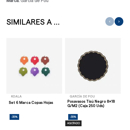
Marca:
García de Pou
SIMILARES A ...
‹
›
KOALA
GARCÍA DE POU
Posavasos Tisú Negro 8x18
Set 6 Marca Copas Hojas
Se
G/m2 (Caja 250 Uds)
-35%
-35%
-
AGOTADO
AG