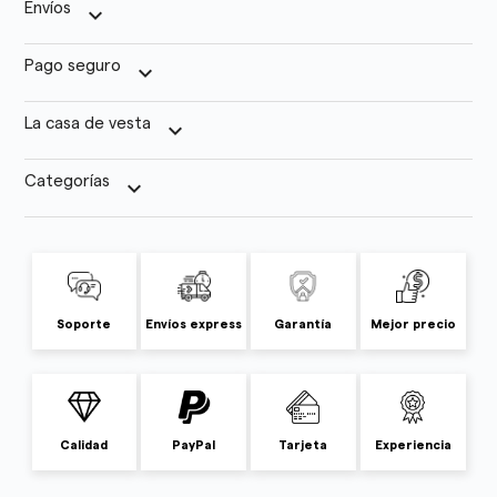
Envíos
keyboard_arrow_down
Pago seguro
keyboard_arrow_down
La casa de vesta
keyboard_arrow_down
Categorías
keyboard_arrow_down
Soporte
Envíos express
Garantía
Mejor precio
Calidad
PayPal
Tarjeta
Experiencia