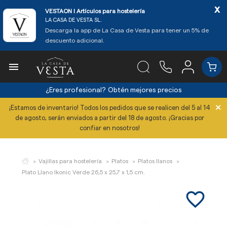
x
VESTAON l Artículos para hostelería
LA CASA DE VESTA SL.
Descarga la app de La Casa de Vesta para tener un 5% de
descuento adicional.

¿Eres profesional?
Obtén mejores precios
×
¡Estamos de inventario! Todos los pedidos que se realicen del 5 al 14
de agosto, serán enviados a partir del 18 de agosto. ¡Gracias por
confiar en nosotros!
Vajillas para hostelería
Platos
Platos llanos
Plato Llano Ikonic Verde 26,5 x 25,7 x 1,5 cm.
favorite_border