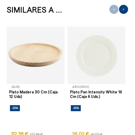
SIMILARES A ...
‹
›
QUID
ARCOROC
Plato Madera 30 Cm (Caja
Plato Pan Intensity White 16
Pl
12 Uds)
Cm (Caja 6 Uds.)
X 
-35%
-35%
-
AG
112,38 €
26,02 €
4
172,88 €
40,03 €