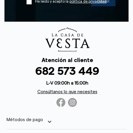
He leído y acepto la
política de privacidad
Atención al cliente
682 573 449
L-V 09:00h a 15:00h
Consúltanos lo que necesites
Métodos de pago
keyboard_arrow_down