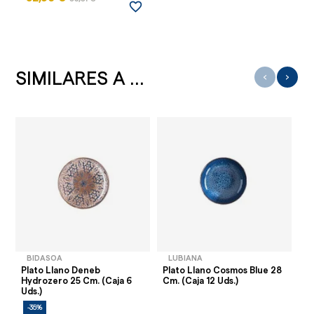
favorite_border
SIMILARES A ...
‹
›
BIDASOA
LUBIANA
Plato Llano Deneb
Plato Llano Cosmos Blue 28
Pl
Hydrozero 25 Cm. (Caja 6
Cm. (Caja 12 Uds.)
Cu
Uds.)
2,
-35%
-