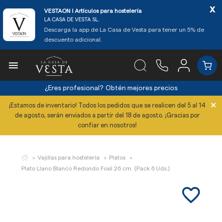
x
VESTAON l Artículos para hostelería
LA CASA DE VESTA SL.
Descarga la app de La Casa de Vesta para tener un 5% de
descuento adicional.

¿Eres profesional?
Obtén mejores precios
×
¡Estamos de inventario! Todos los pedidos que se realicen del 5 al 14
de agosto, serán enviados a partir del 18 de agosto. ¡Gracias por
confiar en nosotros!
Vajillas para hostelería
Platos
Plato Llano Blanco Redondo Fosil 26 cm. (Pack 6 Uds.)
favorite_border