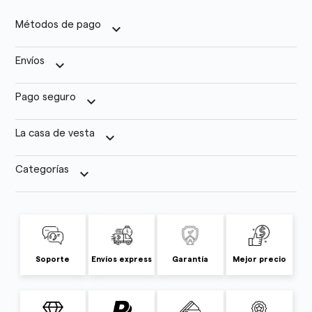
Métodos de pago
keyboard_arrow_down
Envíos
keyboard_arrow_down
Pago seguro
keyboard_arrow_down
La casa de vesta
keyboard_arrow_down
Categorías
keyboard_arrow_down
Soporte
Envíos express
Garantía
Mejor precio