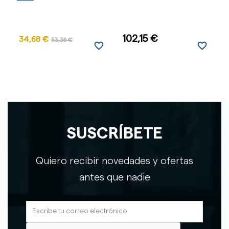
102,15 €
34,68 €
53,36 €
favorite_border
favorite_border
SUSCRÍBETE
Quiero recibir novedades y ofertas
antes que nadie