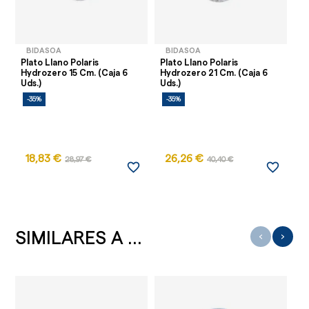
BIDASOA
BIDASOA
Plato Llano Polaris
Plato Llano Polaris
Pl
Hydrozero 15 Cm. (Caja 6
Hydrozero 21 Cm. (Caja 6
Hy
Uds.)
Uds.)
Ud
-35%
-35%
-
18,83 €
26,26 €
28,97 €
40,40 €
favorite_border
favorite_border
SIMILARES A ...
‹
›