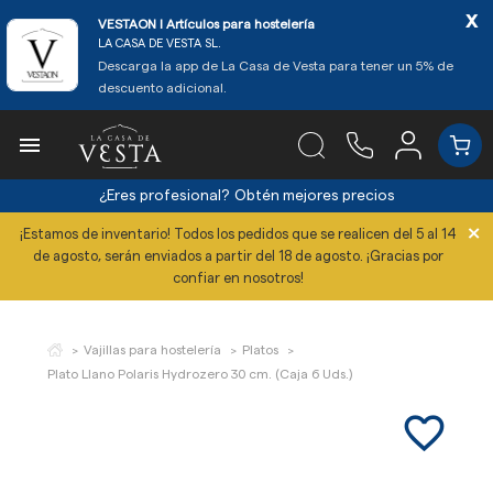
x
VESTAON l Artículos para hostelería
LA CASA DE VESTA SL.
Descarga la app de La Casa de Vesta para tener un 5% de
descuento adicional.

¿Eres profesional?
Obtén mejores precios
×
¡Estamos de inventario! Todos los pedidos que se realicen del 5 al 14
de agosto, serán enviados a partir del 18 de agosto. ¡Gracias por
confiar en nosotros!
Vajillas para hostelería
Platos
Plato Llano Polaris Hydrozero 30 cm. (Caja 6 Uds.)
favorite_border