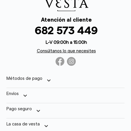
Atención al cliente
682 573 449
L-V 09:00h a 15:00h
Consúltanos lo que necesites
Métodos de pago
keyboard_arrow_down
Envíos
keyboard_arrow_down
Pago seguro
keyboard_arrow_down
La casa de vesta
keyboard_arrow_down