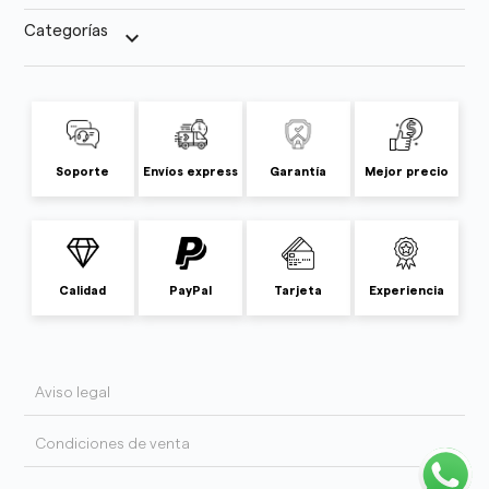
Categorías
keyboard_arrow_down
Soporte
Envíos express
Garantía
Mejor precio
Calidad
PayPal
Tarjeta
Experiencia
Aviso legal
Condiciones de venta