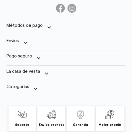
Métodos de pago
keyboard_arrow_down
Envíos
keyboard_arrow_down
Pago seguro
keyboard_arrow_down
La casa de vesta
keyboard_arrow_down
Categorías
keyboard_arrow_down
Soporte
Envíos express
Garantía
Mejor precio