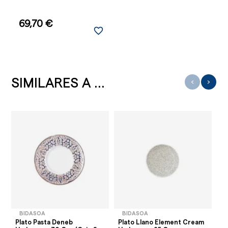
69,70 €
favorite_border
SIMILARES A ...
‹
›
BIDASOA
BIDASOA
Plato Pasta Deneb
Plato Llano Element Cream
Ba