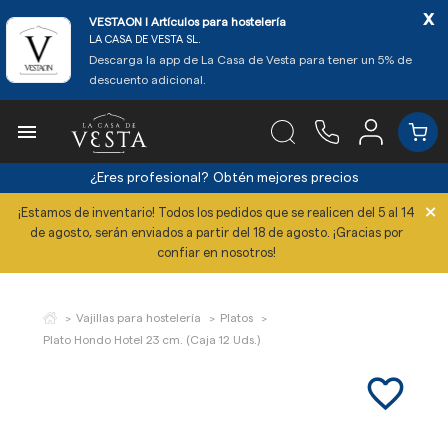
x
VESTAON l Artículos para hostelería
LA CASA DE VESTA SL.
Descarga la app de La Casa de Vesta para tener un 5% de
descuento adicional.

¿Eres profesional?
Obtén mejores precios
×
¡Estamos de inventario! Todos los pedidos que se realicen del 5 al 14
de agosto, serán enviados a partir del 18 de agosto. ¡Gracias por
confiar en nosotros!
Vajillas para hostelería
Platos
Plato Hondo Hotel 23 cm. (Caja 12 Uds.)
favorite_border