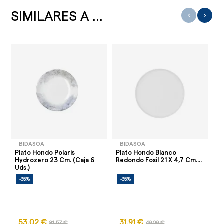
SIMILARES A ...
‹
›
BIDASOA
BIDASOA
Plato Hondo Polaris
Plato Hondo Blanco
Pl
Hydrozero 23 Cm. (Caja 6
Redondo Fosil 21 X 4,7 Cm....
Cm
Uds.)
-35%
-35%
53,02 €
31,91 €
81,57 €
49,09 €