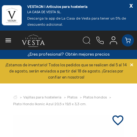
x
VESTAON l Artículos para hostelería
LA CASA DE VESTA SL.
Descarga la app de La Casa de Vesta para tener un 5% de
descuento adicional.

¿Eres profesional?
Obtén mejores precios
×
¡Estamos de inventario! Todos los pedidos que se realicen del 5 al 14
de agosto, serán enviados a partir del 18 de agosto. ¡Gracias por
confiar en nosotros!
Vajillas para hostelería
Platos
Platos hondos
Plato Hondo Ikonic Azul 20,5 x 19,5 x 3,3 cm.
favorite_border