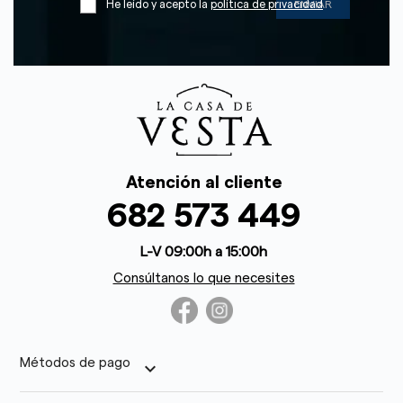
He leído y acepto la
política de privacidad
Atención al cliente
682 573 449
L-V 09:00h a 15:00h
Consúltanos lo que necesites
Métodos de pago
keyboard_arrow_down