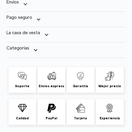
Envíos
keyboard_arrow_down
Pago seguro
keyboard_arrow_down
La casa de vesta
keyboard_arrow_down
Categorías
keyboard_arrow_down
Soporte
Envíos express
Garantía
Mejor precio
Calidad
PayPal
Tarjeta
Experiencia