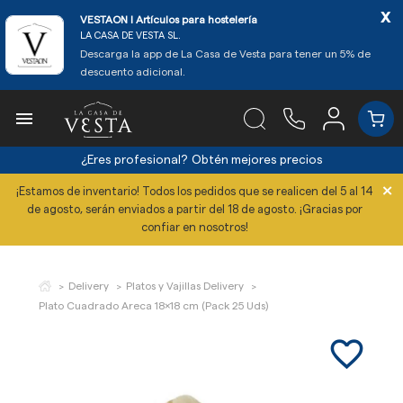
x
VESTAON l Artículos para hostelería
LA CASA DE VESTA SL.
Descarga la app de La Casa de Vesta para tener un 5% de
descuento adicional.

¿Eres profesional?
Obtén mejores precios
×
¡Estamos de inventario! Todos los pedidos que se realicen del 5 al 14
de agosto, serán enviados a partir del 18 de agosto. ¡Gracias por
confiar en nosotros!
Delivery
Platos y Vajillas Delivery
Plato Cuadrado Areca 18x18 cm (Pack 25 Uds)
favorite_border