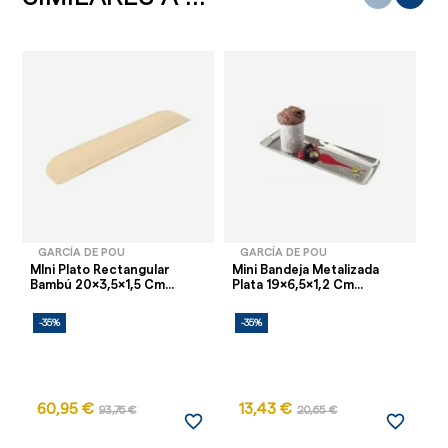
GARCÍA DE POU
GARCÍA DE POU
MIni Plato Rectangular
Mini Bandeja Metalizada
Ca
Bambú 20x3,5x1,5 Cm...
Plata 19x6,5x1,2 Cm...
8,
-35%
-35%
-
60,95 €
13,43 €
93,76 €
20,65 €
favorite_border
favorite_border