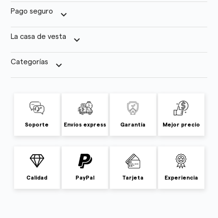
Pago seguro
keyboard_arrow_down
La casa de vesta
keyboard_arrow_down
Categorías
keyboard_arrow_down
Soporte
Envíos express
Garantía
Mejor precio
Calidad
PayPal
Tarjeta
Experiencia