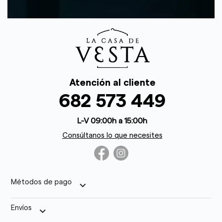
Atención al cliente
682 573 449
L-V 09:00h a 15:00h
Consúltanos lo que necesites
Métodos de pago
keyboard_arrow_down
Envíos
keyboard_arrow_down