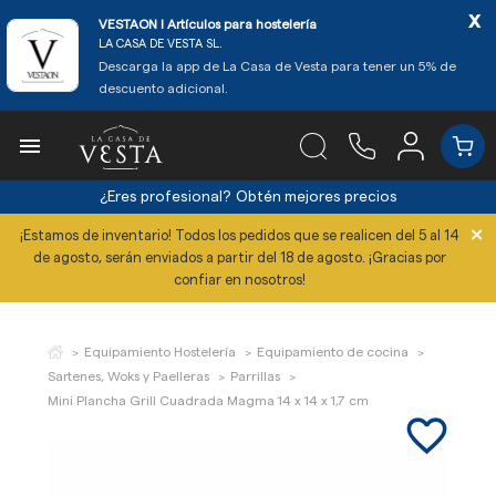
x
VESTAON l Artículos para hostelería
LA CASA DE VESTA SL.
Descarga la app de La Casa de Vesta para tener un 5% de
descuento adicional.

¿Eres profesional?
Obtén mejores precios
×
¡Estamos de inventario! Todos los pedidos que se realicen del 5 al 14
de agosto, serán enviados a partir del 18 de agosto. ¡Gracias por
confiar en nosotros!
Equipamiento Hostelería
Equipamiento de cocina
Sartenes, Woks y Paelleras
Parrillas
Mini Plancha Grill Cuadrada Magma 14 x 14 x 1,7 cm
favorite_border