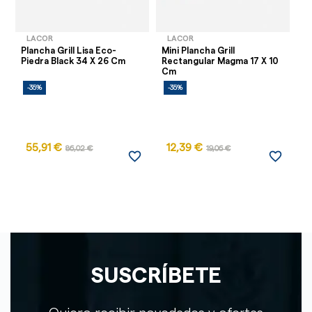
LACOR
LACOR
Plancha Grill Lisa Eco-
Mini Plancha Grill
Gr
Piedra Black 34 X 26 Cm
Rectangular Magma 17 X 10
24
Cm
-35%
-35%
-
55,91 €
12,39 €
86,02 €
19,06 €
favorite_border
favorite_border
SUSCRÍBETE