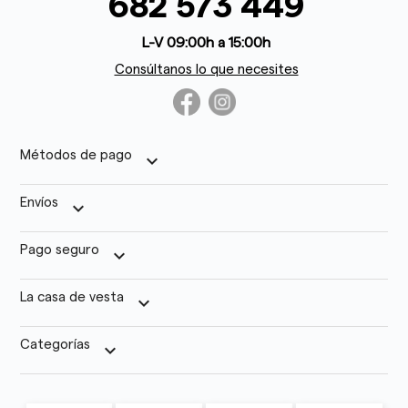
682 573 449
L-V 09:00h a 15:00h
Consúltanos lo que necesites
Métodos de pago
keyboard_arrow_down
Envíos
keyboard_arrow_down
Pago seguro
keyboard_arrow_down
La casa de vesta
keyboard_arrow_down
Categorías
keyboard_arrow_down