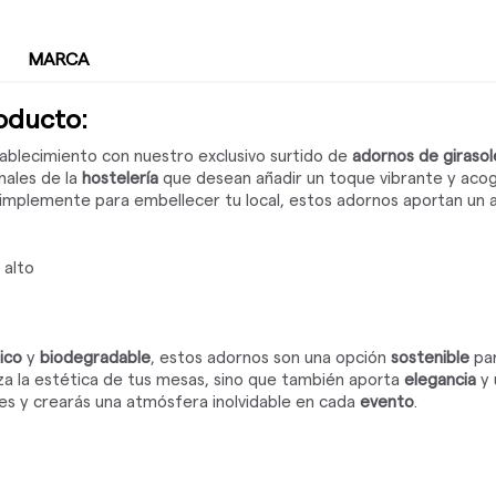
MARCA
roducto:
ablecimiento con nuestro exclusivo surtido de
adornos de girasol
nales de la
hostelería
que desean añadir un toque vibrante y acog
simplemente para embellecer tu local, estos adornos aportan un a
alto
ico
y
biodegradable
, estos adornos son una opción
sostenible
par
za la estética de tus mesas, sino que también aporta
elegancia
y 
tes y crearás una atmósfera inolvidable en cada
evento
.