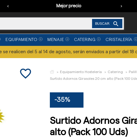
‹
Mejor precio
›

BUSCAR
EQUIPAMIENTO
MENAJE
CATERING
CRISTALERÍA
se realicen del 5 al 14 de agosto, serán enviados a partir del 18 
favorite_border
Equipamiento Hostelería
Catering
Palil
Surtido Adornos Girasoles 20 cm alto (Pack 100 Uds
-35%
Surtido Adornos Gir
alto (Pack 100 Uds)