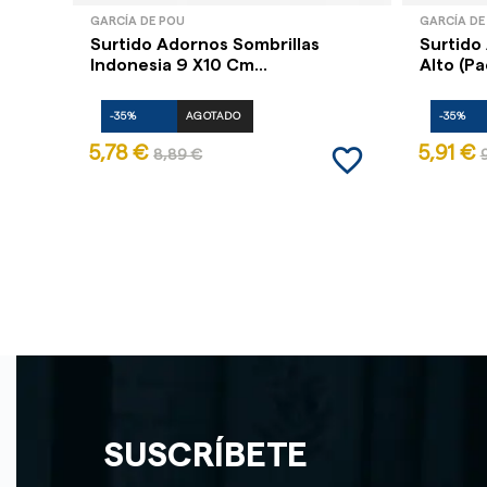
GARCÍA DE POU
GARCÍA DE
Surtido Adornos Sombrillas
Surtido
Indonesia 9 X10 Cm...
Alto (Pa
-35%
AGOTADO
-35%
favorite_border
5,78 €
5,91 €
8,89 €
SUSCRÍBETE