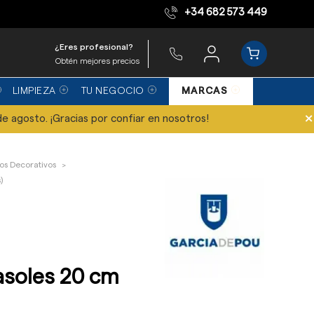
+34 682 573 449
Compra con garantía
¿Eres profesional?
Obtén mejores precios
LIMPIEZA
TU NEGOCIO
MARCAS
×
de agosto. ¡Gracias por confiar en nosotros!
los Decorativos
)
asoles 20 cm