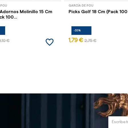
 POU
GARCÍA DE POU
 Adornos Molinillo 15 Cm
Picks Golf 18 Cm (Pack 100
ck 100...
-35%
favorite_border
1,79 €
9,10 €
2,75 €