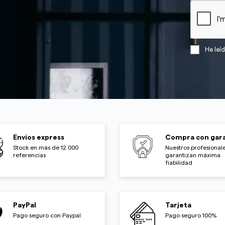
He leí
Envíos express
Compra con gara
Stock en más de 12.000
Nuestros profesionale
referencias
garantizan máxima
fiabilidad
PayPal
Tarjeta
Pago seguro con Paypal
Pago seguro 100%