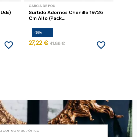
GARCÍA DE POU
LACOR
 Uds)
Surtido Adornos Chenille 19/26
Pinch
Cm Alto (Pack...
(Pack 
-35%
-35%
favorite_border
favorite_border
27,22 €
4,05 
41,88 €