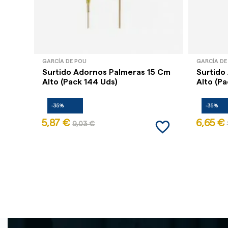
GARCÍA DE POU
GARCÍA DE
Surtido Adornos Palmeras 15 Cm
Surtido
Alto (Pack 144 Uds)
Alto (Pa
-35%
-35%
favorite_border
5,87 €
6,65 €
9,03 €