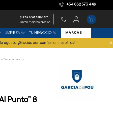
+34 682 573 449
Equipo de expertos
¿Eres profesional?
Obtén mejores precios
LIMPIEZA
TU NEGOCIO
MARCAS
×
de agosto. ¡Gracias por confiar en nosotros!
los Decorativos
Al Punto" 8