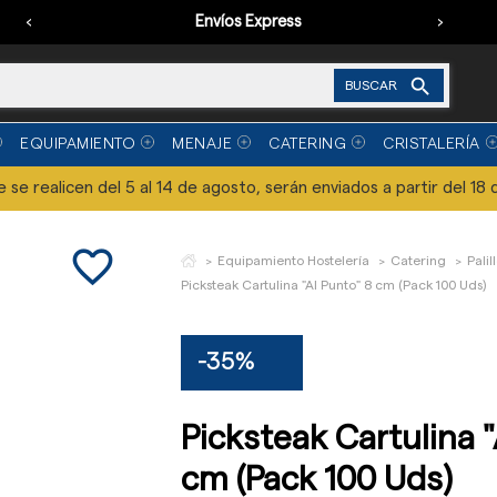
‹
Envíos Express
›

BUSCAR
EQUIPAMIENTO
MENAJE
CATERING
CRISTALERÍA
se realicen del 5 al 14 de agosto, serán enviados a partir del 18 
favorite_border
Equipamiento Hostelería
Catering
Palil
Picksteak Cartulina "Al Punto" 8 cm (Pack 100 Uds)
-35%
Picksteak Cartulina "
cm (Pack 100 Uds)