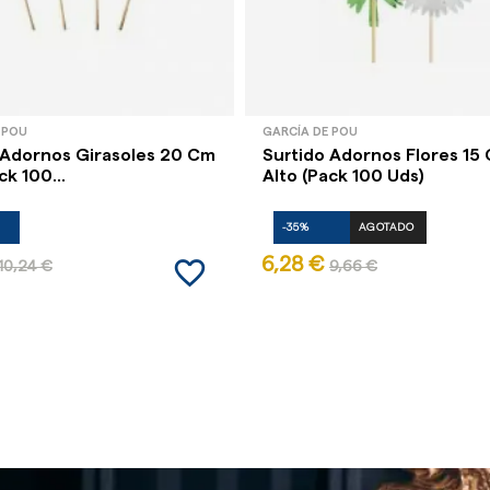
 POU
GARCÍA DE POU
 Adornos Girasoles 20 Cm
Surtido Adornos Flores 15
ck 100...
Alto (Pack 100 Uds)
-35%
AGOTADO
favorite_border
6,28 €
10,24 €
9,66 €