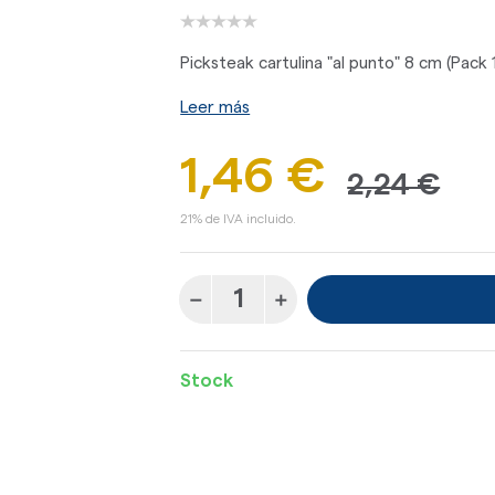
Picksteak cartulina "al punto" 8 cm (Pack 
Leer más
1,46 €
2,24 €
21% de IVA incluido.
Stock