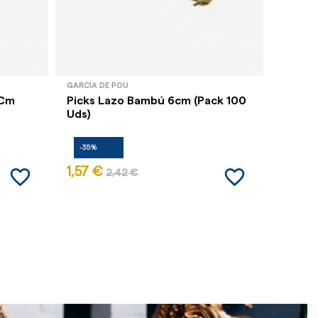
GARCÍA DE POU
GARCÍA 
 Cm
Picks Lazo Bambú 6cm (Pack 100
Picks 
Uds)
(Pack 
-35%
-35%
favorite_border
favorite_border
1,57 €
2,07 
2,42 €