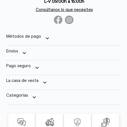
L-V 09:00h a 15:00h
Consúltanos lo que necesites
Métodos de pago
keyboard_arrow_down
Envíos
keyboard_arrow_down
Pago seguro
keyboard_arrow_down
La casa de vesta
keyboard_arrow_down
Categorías
keyboard_arrow_down