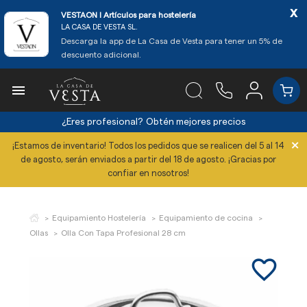
x
VESTAON l Artículos para hostelería
LA CASA DE VESTA SL.
Descarga la app de La Casa de Vesta para tener un 5% de
descuento adicional.

¿Eres profesional?
Obtén mejores precios
×
¡Estamos de inventario! Todos los pedidos que se realicen del 5 al 14
de agosto, serán enviados a partir del 18 de agosto. ¡Gracias por
confiar en nosotros!
Equipamiento Hostelería
Equipamiento de cocina
Ollas
Olla Con Tapa Profesional 28 cm
favorite_border