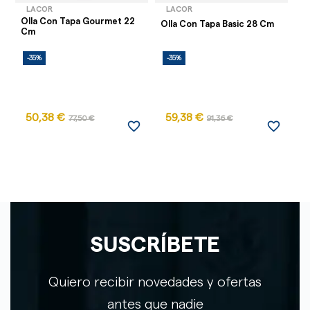
LACOR
LACOR
Olla Con Tapa Gourmet 22
Ol
Olla Con Tapa Basic 28 Cm
Cm
3
-35%
-35%
-
50,38 €
59,38 €
77,50 €
91,36 €
favorite_border
favorite_border
SUSCRÍBETE
Quiero recibir novedades y ofertas
antes que nadie