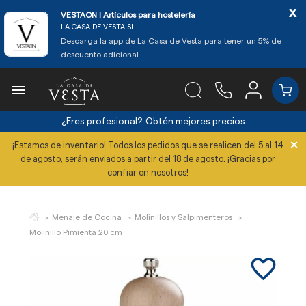
x
VESTAON l Artículos para hostelería
LA CASA DE VESTA SL.
Descarga la app de La Casa de Vesta para tener un 5% de
descuento adicional.

¿Eres profesional?
Obtén mejores precios
×
¡Estamos de inventario! Todos los pedidos que se realicen del 5 al 14
de agosto, serán enviados a partir del 18 de agosto. ¡Gracias por
confiar en nosotros!
Menaje de Cocina
Molinillos y Salpimenteros
Molinillo Pimienta 20 cm
favorite_border