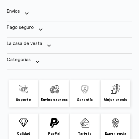
Envíos
keyboard_arrow_down
Pago seguro
keyboard_arrow_down
La casa de vesta
keyboard_arrow_down
Categorías
keyboard_arrow_down
Soporte
Envíos express
Garantía
Mejor precio
Calidad
PayPal
Tarjeta
Experiencia