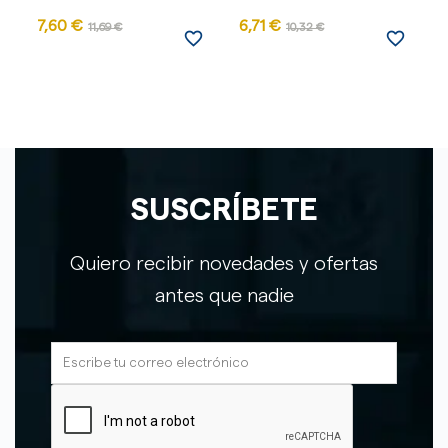
7,60 €
6,71 €
11,69 €
10,32 €
favorite_border
favorite_border
SUSCRÍBETE
Quiero recibir novedades y ofertas
antes que nadie