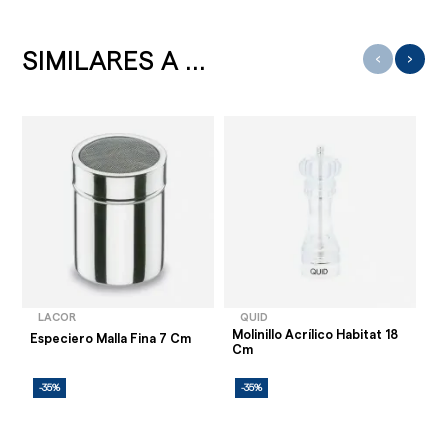
SIMILARES A ...
‹
›
LACOR
QUID
Molinillo Acrílico Habitat 18
Especiero Malla Fina 7 Cm
Mo
Cm
-35%
-35%
-