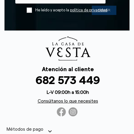
He leído y acepto la
política de privacidad
Atención al cliente
682 573 449
L-V 09:00h a 15:00h
Consúltanos lo que necesites
Métodos de pago
keyboard_arrow_down