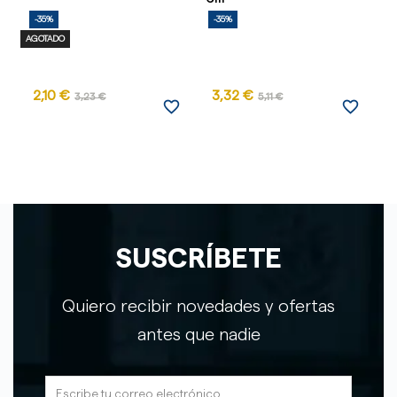
-35%
-35%
-
AGOTADO
2,10 €
3,32 €
3,23 €
5,11 €
favorite_border
favorite_border
SUSCRÍBETE
Quiero recibir novedades y ofertas
antes que nadie