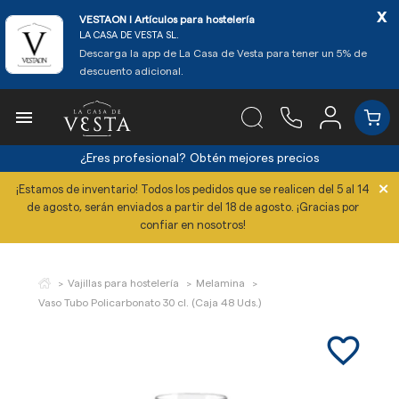
x
VESTAON l Artículos para hostelería
LA CASA DE VESTA SL.
Descarga la app de La Casa de Vesta para tener un 5% de
descuento adicional.

¿Eres profesional?
Obtén mejores precios
×
¡Estamos de inventario! Todos los pedidos que se realicen del 5 al 14
de agosto, serán enviados a partir del 18 de agosto. ¡Gracias por
confiar en nosotros!
Vajillas para hostelería
Melamina
Vaso Tubo Policarbonato 30 cl. (Caja 48 Uds.)
favorite_border