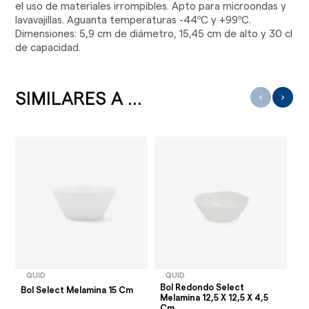
el uso de materiales irrompibles. Apto para microondas y
lavavajillas. Aguanta temperaturas -44ºC y +99ºC.
Dimensiones: 5,9 cm de diámetro, 15,45 cm de alto y 30 cl
de capacidad.
SIMILARES A ...
‹
›
QUID
QUID
Bol Redondo Select
Pl
Bol Select Melamina 15 Cm
Melamina 12,5 X 12,5 X 4,5
18
Cm