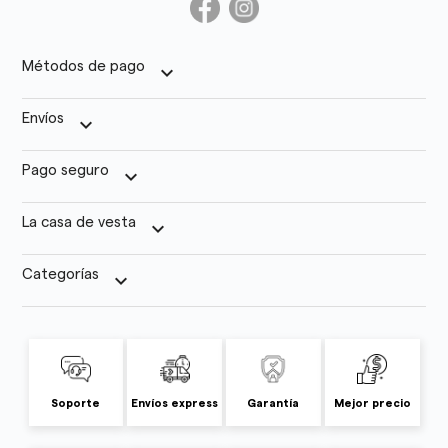
Métodos de pago
keyboard_arrow_down
Envíos
keyboard_arrow_down
Pago seguro
keyboard_arrow_down
La casa de vesta
keyboard_arrow_down
Categorías
keyboard_arrow_down
Soporte
Envíos express
Garantía
Mejor precio