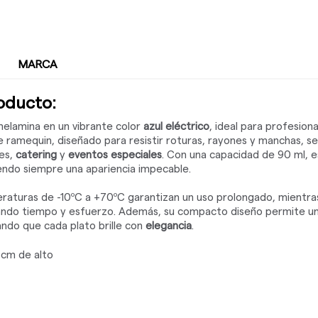
MARCA
roducto:
elamina en un vibrante color
azul eléctrico
, ideal para profesion
te ramequin, diseñado para resistir roturas, rayones y manchas, s
tes,
catering
y
eventos especiales
. Con una capacidad de 90 ml, e
iendo siempre una apariencia impecable.
peraturas de -10ºC a +70ºC garantizan un uso prolongado, mientra
ahorrando tiempo y esfuerzo. Además, su compacto diseño permite u
ando que cada plato brille con
elegancia
.
 cm de alto