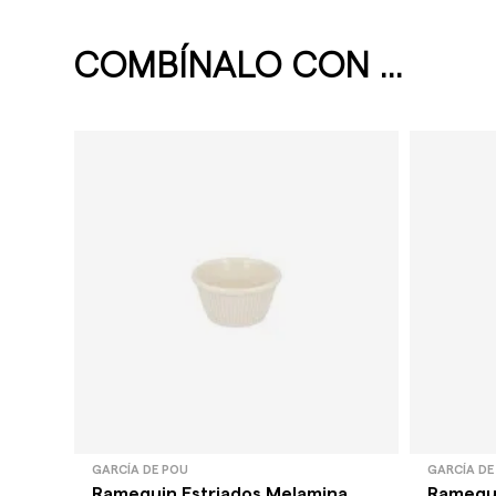
COMBÍNALO CON ...
GARCÍA DE POU
GARCÍA DE
Ramequin Estriados Melamina
Ramequi