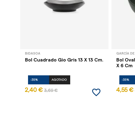
BIDASOA
GARCÍA DE
Bol Cuadrado Gio Gris 13 X 13 Cm.
Bol Ova
X 6 Cm
-35%
AGOTADO
-35%
favorite_border
2,40 €
4,55 €
3,69 €