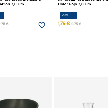
arrón 7,8 Cm...
Color Rojo 7,8 Cm...
-35%
favorite_border
1,79 €
,75 €
2,75 €