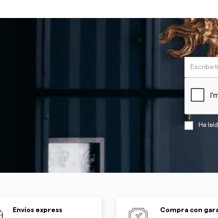
He leí
Envíos express
Compra con gara