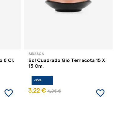
BIDASOA
GARCÍA 
 6 Cl.
Bol Cuadrado Gio Terracota 15 X
Rameq
15 Cm.
Color A
-35%
-35%
favorite_border
favorite_border
3,22 €
1,46 
4,96 €