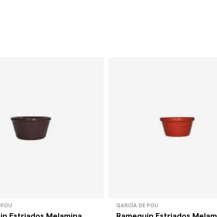
 POU
GARCÍA DE POU
n Estriados Melamina
Ramequin Estriados Melam