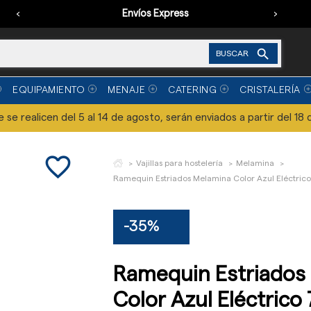
‹
Envíos Express
›

BUSCAR
EQUIPAMIENTO
MENAJE
CATERING
CRISTALERÍA
se realicen del 5 al 14 de agosto, serán enviados a partir del 18 
favorite_border
Vajillas para hostelería
Melamina
Ramequin Estriados Melamina Color Azul Eléctrico
-35%
Ramequin Estriados
Color Azul Eléctrico