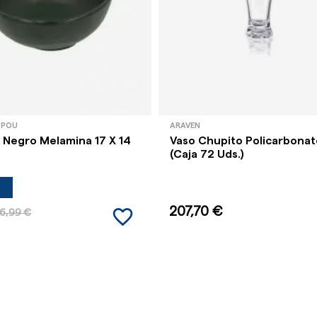
 POU
ARAVEN
l Negro Melamina 17 X 14
Vaso Chupito Policarbonato
(Caja 72 Uds.)
favorite_border
207,70 €
6,99 €