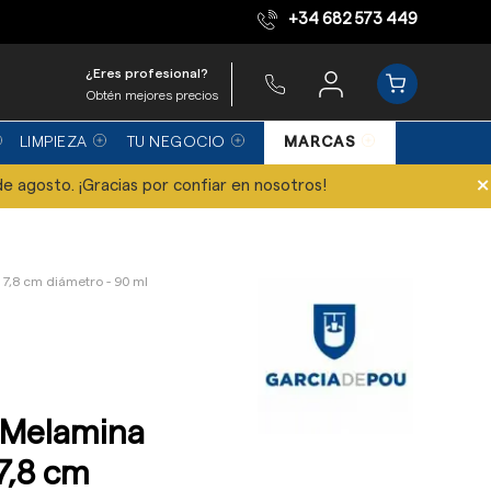
+34 682 573 449
Equipo de expertos
¿Eres profesional?
Obtén mejores precios
LIMPIEZA
TU NEGOCIO
MARCAS
×
de agosto. ¡Gracias por confiar en nosotros!
 7,8 cm diámetro - 90 ml
 Melamina
 7,8 cm