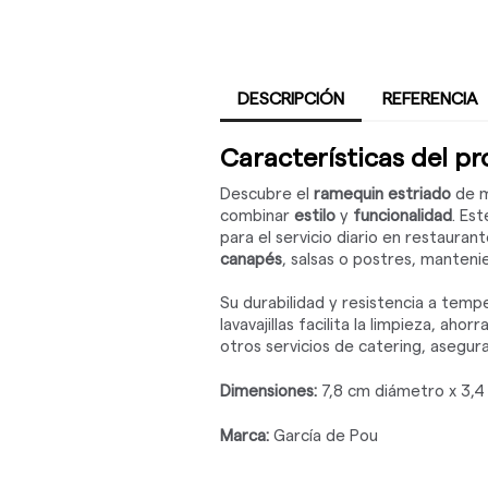
DESCRIPCIÓN
REFERENCIA
Características del p
Descubre el
ramequin estriado
de m
combinar
estilo
y
funcionalidad
. Es
para el servicio diario en restauran
canapés
, salsas o postres, manten
Su durabilidad y resistencia a tem
lavavajillas facilita la limpieza, 
otros servicios de catering, asegur
Dimensiones:
7,8 cm diámetro x 3,4
Marca:
García de Pou