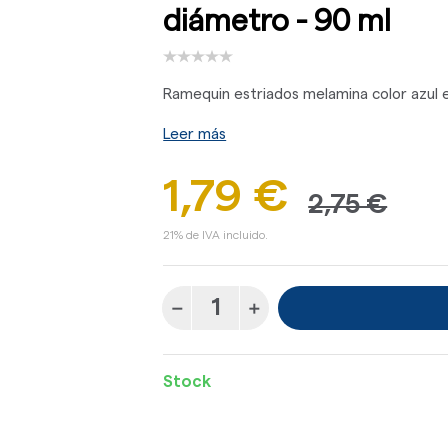
diámetro - 90 ml
Ramequin estriados melamina color azul e
Leer más
1,79 €
2,75 €
21% de IVA incluido.
Stock