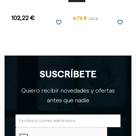
102,22 €
4,79 €
1
7,37 €
favorite_border
favorite_border
SUSCRÍBETE
Quiero recibir novedades y ofertas
antes que nadie