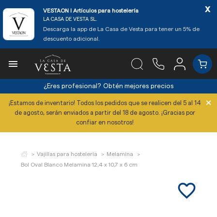
x
VESTAON l Artículos para hostelería
LA CASA DE VESTA SL.
Descarga la app de La Casa de Vesta para tener un 5% de
descuento adicional.

¿Eres profesional?
Obtén mejores precios
×
¡Estamos de inventario! Todos los pedidos que se realicen del 5 al 14
de agosto, serán enviados a partir del 18 de agosto. ¡Gracias por
confiar en nosotros!
Vajillas para hostelería
Melamina
Bol Oval Blanco Melamina 12,4 x 10,7 x 6 cm
favorite_border