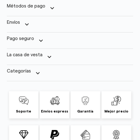
Métodos de pago
keyboard_arrow_down
Envíos
keyboard_arrow_down
Pago seguro
keyboard_arrow_down
La casa de vesta
keyboard_arrow_down
Categorías
keyboard_arrow_down
Soporte
Envíos express
Garantía
Mejor precio