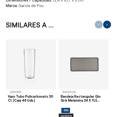
Dimensiones / Capacidad:
12,4 x 10,7 x 6 cm
Marca:
García de Pou
SIMILARES A ...
‹
›
ARAVEN
BIDASOA
Vaso Tubo Policarbonato 30
Bandeja Rectangular Gio
Ra
Cl. (Caja 48 Uds.)
Gris Melamina 24 X 11,5...
Me
-35%
-
AGOTADO
AG