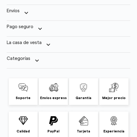
Envíos
keyboard_arrow_down
Pago seguro
keyboard_arrow_down
La casa de vesta
keyboard_arrow_down
Categorías
keyboard_arrow_down
Soporte
Envíos express
Garantía
Mejor precio
Calidad
PayPal
Tarjeta
Experiencia