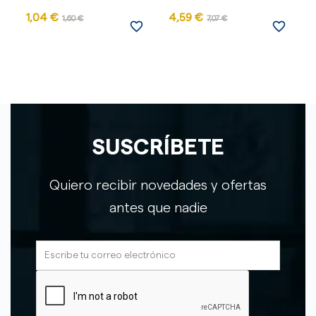
1,04 €
4,59 €
1
1,60 €
7,07 €
favorite_border
favorite_border
SUSCRÍBETE
Quiero recibir novedades y ofertas
antes que nadie