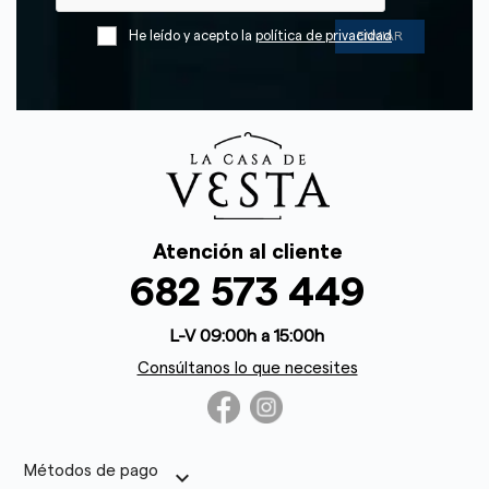
He leído y acepto la
política de privacidad
Atención al cliente
682 573 449
L-V 09:00h a 15:00h
Consúltanos lo que necesites
Métodos de pago
keyboard_arrow_down