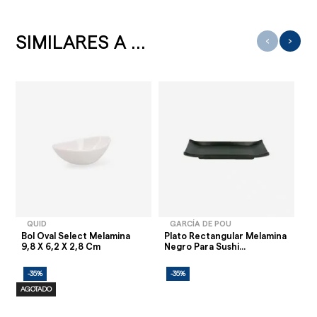
SIMILARES A ...
‹
›
QUID
GARCÍA DE POU
Bol Oval Select Melamina
Plato Rectangular Melamina
Bo
9,8 X 6,2 X 2,8 Cm
Negro Para Sushi...
Me
-35%
-35%
-
AGOTADO
AG