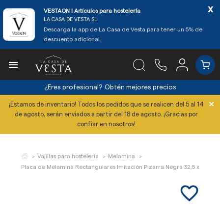
x
VESTAON l Artículos para hostelería
LA CASA DE VESTA SL.
Descarga la app de La Casa de Vesta para tener un 5% de
descuento adicional.

¿Eres profesional?
Obtén mejores precios
×
¡Estamos de inventario! Todos los pedidos que se realicen del 5 al 14
de agosto, serán enviados a partir del 18 de agosto. ¡Gracias por
confiar en nosotros!
Vajillas para hostelería
Melamina
Placa de Melamina Rectangulares Imitación Pizarra Negra 32,5 x 17,5 cm
favorite_border