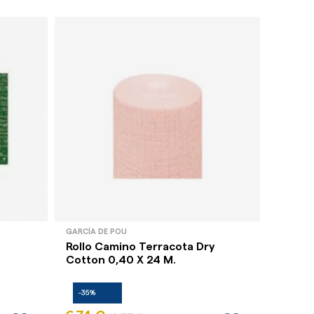
GARCÍA DE POU
GARCÍA 
Rollo Camino Terracota Dry
Mantel
Cotton 0,40 X 24 M.
M
-35%
-35%