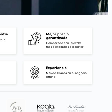
ntía
Mejor precio
garantizado
s te
Comparado con las webs
más destacadas del sector
Experiencia
Más de 10 años en el negocio
offline