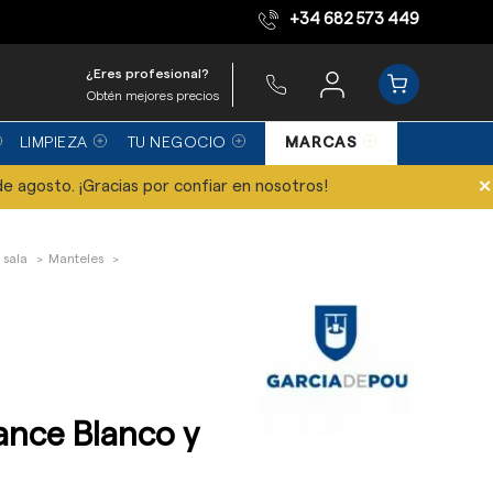
+34 682 573 449
Equipo de expertos
¿Eres profesional?
Obtén mejores precios
LIMPIEZA
TU NEGOCIO
MARCAS
×
de agosto. ¡Gracias por confiar en nosotros!
 sala
Manteles
ance Blanco y