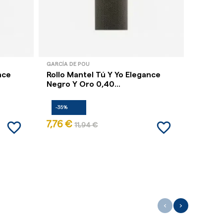
GARCÍA DE POU
GARCÍA 
nce
Rollo Mantel Tú Y Yo Elegance
Servil
Negro Y Oro 0,40...
Blanco
-35%
-35%
favorite_border
favorite_border
7,76 €
6,20 
11,94 €
‹
›