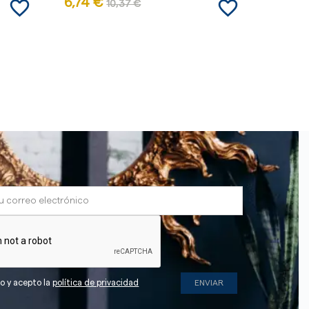
favorite_border
favorite_border
6,74 €
27,04
10,37 €
do y acepto la
política de privacidad