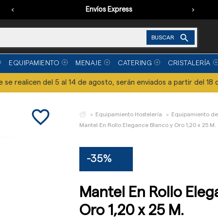
‹
Envíos Express
›

BUSCAR
EQUIPAMIENTO
MENAJE
CATERING
CRISTALERÍA
se realicen del 5 al 14 de agosto, serán enviados a partir del 18 
favorite_border
Equipamiento Hostelería
Equipamiento de
Mantel En Rollo Elegance Blanco y Oro 1,20 x 25 M.
-35%
Mantel En Rollo Eleg
Oro 1,20 x 25 M.