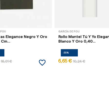
 POU
GARCÍA DE POU
etas Elegance Negro Y Oro
Rollo Mantel Tú Y Yo Elega
 Cm...
Blanco Y Oro 0,40...
-35%
favorite_border
6,65 €
16,01 €
10,24 €