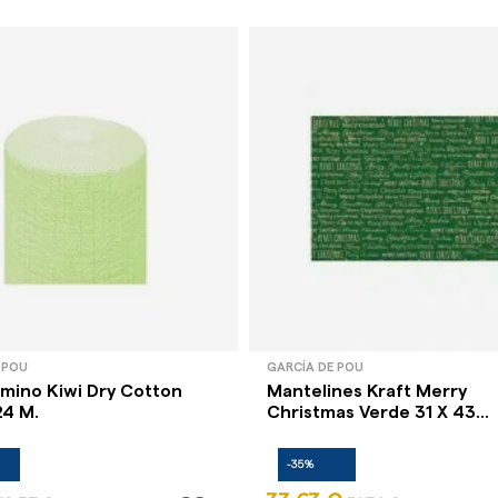
 POU
GARCÍA DE POU
amino Kiwi Dry Cotton
Mantelines Kraft Merry
24 M.
Christmas Verde 31 X 43...
-35%