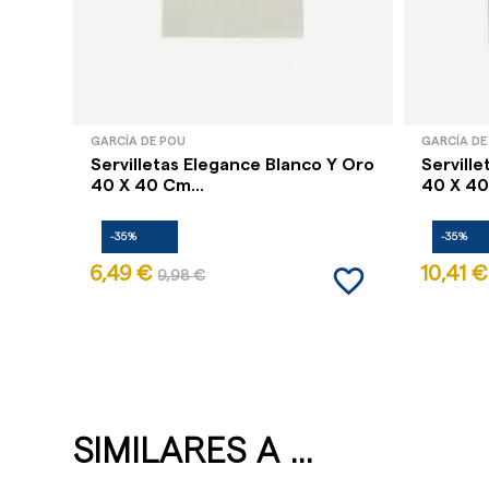
GARCÍA DE POU
GARCÍA DE
Servilletas Elegance Blanco Y Oro
Servill
40 X 40 Cm...
40 X 40
-35%
-35%
favorite_border
6,49 €
10,41 €
9,98 €
SIMILARES A ...