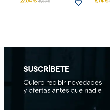
favorite_border
27,04 €
6,74 €
41,60 €
SUSCRÍBETE
Quiero recibir novedades
y ofertas antes que nadie