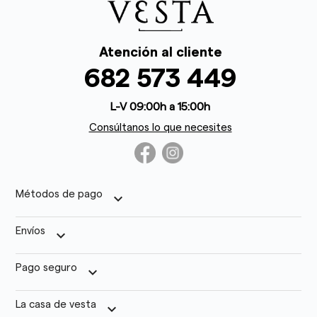
Atención al cliente
682 573 449
L-V 09:00h a 15:00h
Consúltanos lo que necesites
Métodos de pago
keyboard_arrow_down
Envíos
keyboard_arrow_down
Pago seguro
keyboard_arrow_down
La casa de vesta
keyboard_arrow_down