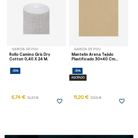
GARCÍA DE POU
GARCÍA DE POU
Rollo Camino Gris Dry
Mantelin Arena Tejido
Ma
Cotton 0,40 X 24 M.
Plastificado 30x40 Cm...
Bu
-35%
-35%
-
AGOTADO
6,74 €
11,20 €
10,37 €
17,23 €
favorite_border
favorite_border