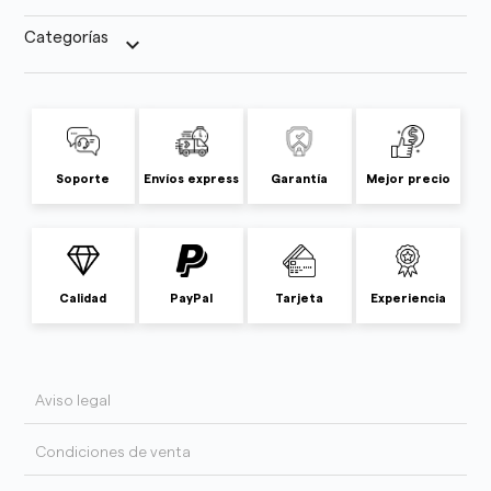
Categorías
keyboard_arrow_down
Soporte
Envíos express
Garantía
Mejor precio
Calidad
PayPal
Tarjeta
Experiencia
Aviso legal
Condiciones de venta