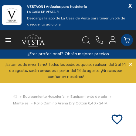
x
VESTAON l Artículos para hostelería
LA CASA DE VESTA SL.
Descarga la app de La Casa de Vesta para tener un 5% de
descuento adicional.

¿Eres profesional?
Obtén mejores precios
×
¡Estamos de inventario! Todos los pedidos que se realicen del 5 al 14
de agosto, serán enviados a partir del 18 de agosto. ¡Gracias por
confiar en nosotros!
Equipamiento Hostelería
Equipamiento de sala
Manteles
Rollo Camino Arena Dry Cotton 0,40 x 24 M.
favorite_border