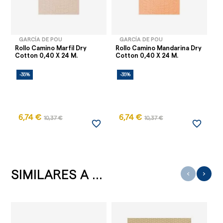
GARCÍA DE POU
GARCÍA DE POU
Rollo Camino Marfil Dry
Rollo Camino Mandarina Dry
Ro
Cotton 0,40 X 24 M.
Cotton 0,40 X 24 M.
Co
-35%
-35%
-
6,74 €
6,74 €
10,37 €
10,37 €
favorite_border
favorite_border
SIMILARES A ...
‹
›