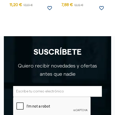
11,20 €
7,88 €
17,23 €
12,12 €
favorite_border
favorite_border
SUSCRÍBETE
Quiero recibir novedades y ofertas
antes que nadie