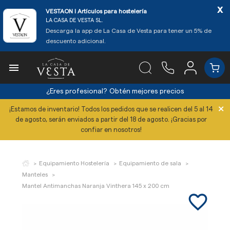
x
VESTAON l Artículos para hostelería
LA CASA DE VESTA SL.
Descarga la app de La Casa de Vesta para tener un 5% de
descuento adicional.

¿Eres profesional?
Obtén mejores precios
×
¡Estamos de inventario! Todos los pedidos que se realicen del 5 al 14
de agosto, serán enviados a partir del 18 de agosto. ¡Gracias por
confiar en nosotros!
Equipamiento Hostelería
Equipamiento de sala
Manteles
Mantel Antimanchas Naranja Vinthera 145 x 200 cm
favorite_border