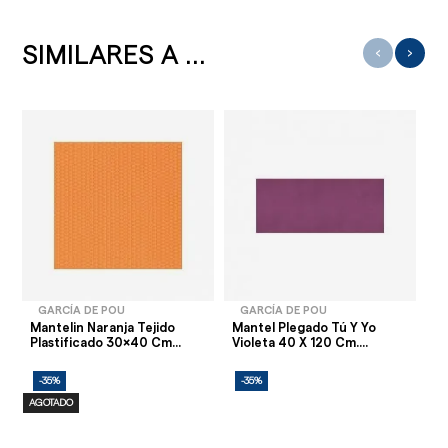
SIMILARES A ...
‹
›
GARCÍA DE POU
GARCÍA DE POU
Mantelin Naranja Tejido
Mantel Plegado Tú Y Yo
Ma
Plastificado 30x40 Cm...
Violeta 40 X 120 Cm....
Bu
-35%
-35%
-
AGOTADO