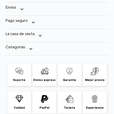
Envíos
keyboard_arrow_down
Pago seguro
keyboard_arrow_down
La casa de vesta
keyboard_arrow_down
Categorías
keyboard_arrow_down
Soporte
Envíos express
Garantía
Mejor precio
Calidad
PayPal
Tarjeta
Experiencia