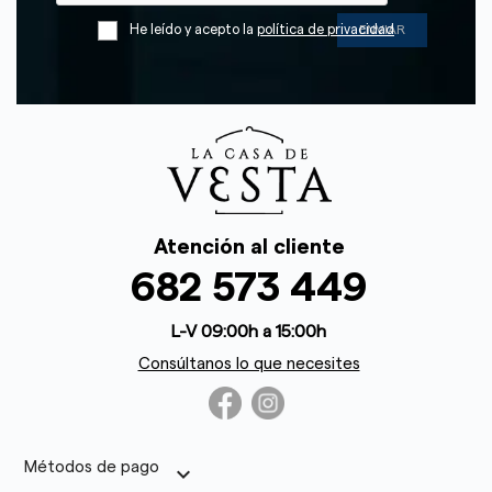
He leído y acepto la
política de privacidad
Atención al cliente
682 573 449
L-V 09:00h a 15:00h
Consúltanos lo que necesites
Métodos de pago
keyboard_arrow_down