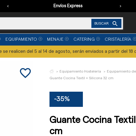
‹
Envíos Express
›

BUSCAR
EQUIPAMIENTO
MENAJE
CATERING
CRISTALERÍA
se realicen del 5 al 14 de agosto, serán enviados a partir del 18 
favorite_border
Equipamiento Hostelería
Equipamiento de
Guante Cocina Textil + Silicona 32 cm
-35%
Guante Cocina Textil
cm