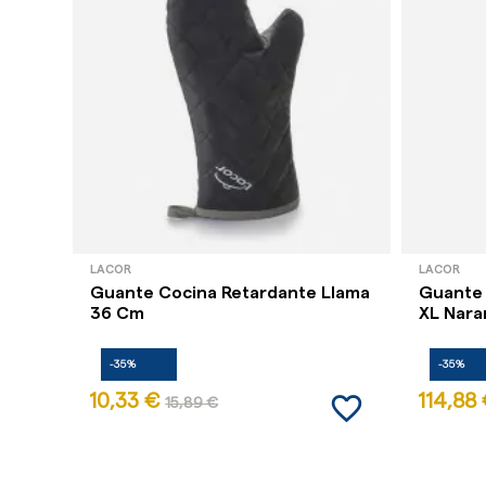
LACOR
LACOR
Guante Cocina Retardante Llama
Guante 
36 Cm
XL Nara
-35%
-35%
favorite_border
10,33 €
114,88
15,89 €