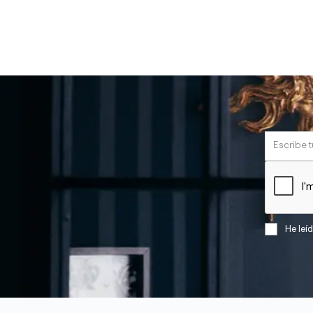
He leí