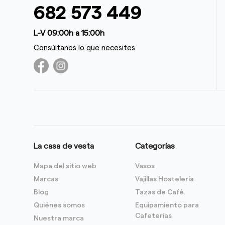
682 573 449
L-V 09:00h a 15:00h
Consúltanos lo que necesites
La casa de vesta
Categorías
Mapa del sitio web
Vasos
Marcas
Vajillas Hostelería
Blog
Tazas de Café
Quiénes somos
Equipamiento para
Cafeterías
Nuestra marca