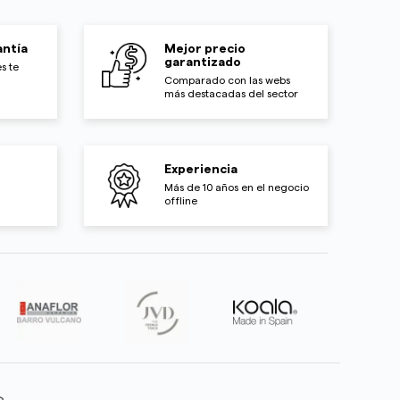
ntía
Mejor precio
garantizado
s te
Comparado con las webs
más destacadas del sector
Experiencia
Más de 10 años en el negocio
offline