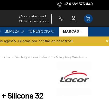
+34 682 573 449
Equipo de expertos
¿Eres profesional?
Obtén mejores precios
LIMPIEZA
TU NEGOCIO
MARCAS
×
de agosto. ¡Gracias por confiar en nosotros!
 cocina
Fuentes y accesorios horno
Manoplas y Guantes
 + Silicona 32