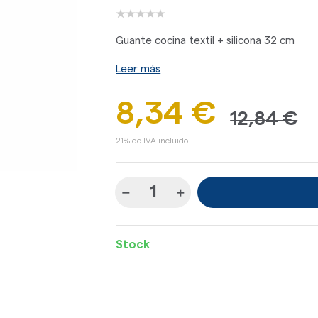
Guante cocina textil + silicona 32 cm
Leer más
8,34 €
12,84 €
21% de IVA incluido.
Stock