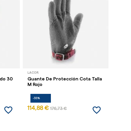
LACOR
LACOR
ado 30
Guante De Protección Cota Talla
Manopl
M Rojo
-35%
-35%
favorite_border
favorite_border
114,88 €
8,18 €
176,73 €