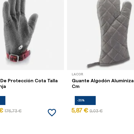
LACOR
De Protección Cota Talla
Guante Algodón Aluminiz
nja
Cm
-35%
favorite_border
 €
5,87 €
176,73 €
9,03 €