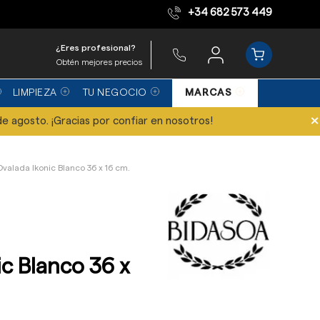
+34 682 573 449
Equipo de expertos
¿Eres profesional?
Obtén mejores precios
LIMPIEZA
TU NEGOCIO
MARCAS
×
de agosto. ¡Gracias por confiar en nosotros!
valada Ikonic Blanco 36 x 16 cm.
c Blanco 36 x