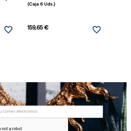
(Caja 6 Uds.)
(Caja 6
favorite_border
favorite_border
159,65 €
159,6