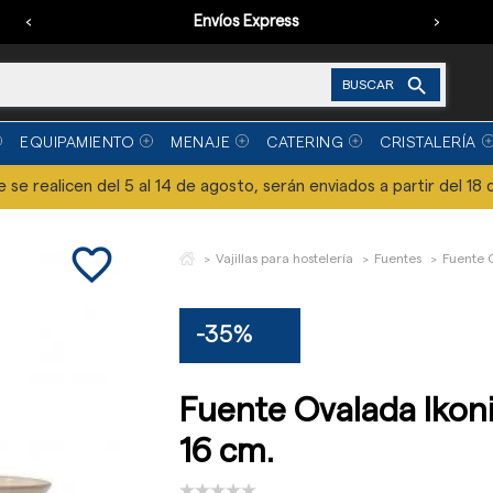
‹
Envíos Express
›

BUSCAR
EQUIPAMIENTO
MENAJE
CATERING
CRISTALERÍA
se realicen del 5 al 14 de agosto, serán enviados a partir del 18 
favorite_border
Vajillas para hostelería
Fuentes
Fuente O
-35%
Fuente Ovalada Ikoni
16 cm.