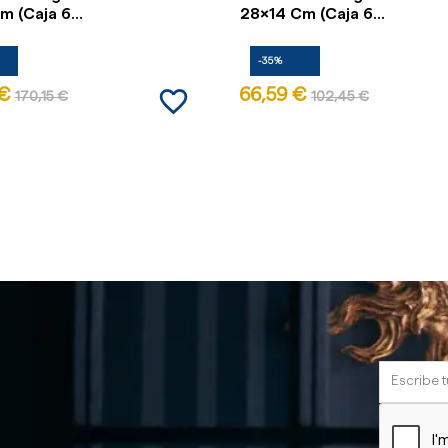
 (Caja 6...
28x14 Cm (Caja 6...
-35%
favorite_border
 €
66,59 €
170,15 €
102,45 €