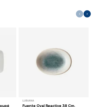
‹
›
LUBIANA
LUBIANA
Coupé
Fuente Oval Reactive 38 Cm.
Fuente