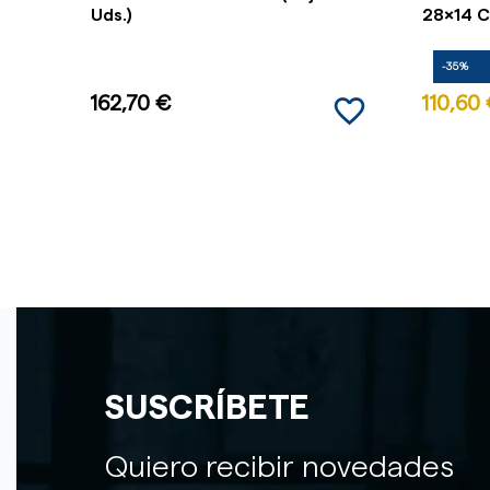
Uds.)
28x14 Cm
-35%
favorite_border
162,70 €
110,60
SUSCRÍBETE
Quiero recibir novedades