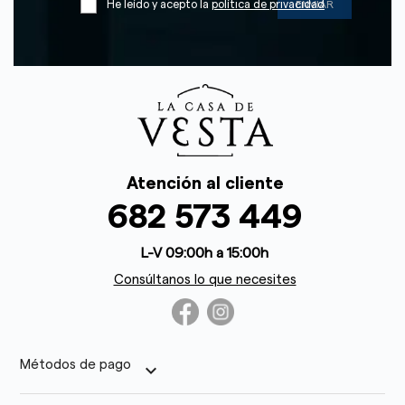
He leído y acepto la
política de privacidad
Atención al cliente
682 573 449
L-V 09:00h a 15:00h
Consúltanos lo que necesites
Métodos de pago
keyboard_arrow_down