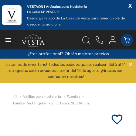
x
VESTAON l Artículos para hostelería
LA CASA DE VESTA SL.
Descarga la app de La Casa de Vesta para tener un 5% de
descuento adicional.

¿Eres profesional?
Obtén mejores precios
×
¡Estamos de inventario! Todos los pedidos que se realicen del 5 al 14
de agosto, serán enviados a partir del 18 de agosto. ¡Gracias por
confiar en nosotros!
Vajillas para hostelería
Fuentes
Fuente Rectangular Ikonic Blanco 28 x 14 cm.
favorite_border