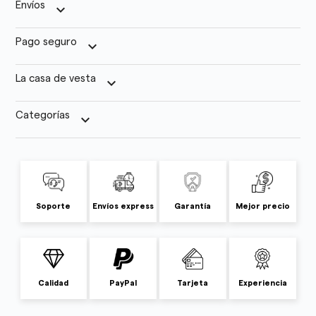
Envíos
keyboard_arrow_down
Pago seguro
keyboard_arrow_down
La casa de vesta
keyboard_arrow_down
Categorías
keyboard_arrow_down
Soporte
Envíos express
Garantía
Mejor precio
Calidad
PayPal
Tarjeta
Experiencia