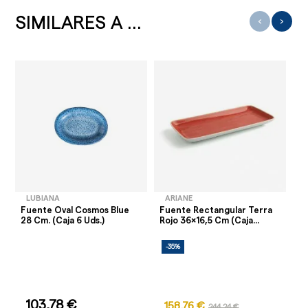
SIMILARES A ...
‹
›
LUBIANA
ARIANE
Fuente Oval Cosmos Blue
Fuente Rectangular Terra
Fu
28 Cm. (Caja 6 Uds.)
Rojo 36x16,5 Cm (Caja...
Fr
-35%
-
103,78 €
158,76 €
244,24 €