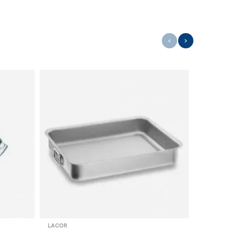
‹
›
LACOR
LACOR