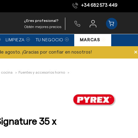
+34 682 573 449
Equipo de expertos
¿Eres profesional?
Obtén mejores precios
LIMPIEZA
TU NEGOCIO
MARCAS
×
de agosto. ¡Gracias por confiar en nosotros!
 cocina
Fuentes y accesorios horno
ignature 35 x