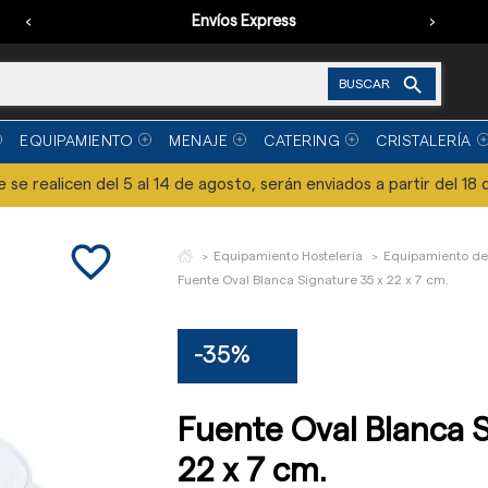
‹
Envíos Express
›

BUSCAR
EQUIPAMIENTO
MENAJE
CATERING
CRISTALERÍA
se realicen del 5 al 14 de agosto, serán enviados a partir del 18 
favorite_border
Equipamiento Hostelería
Equipamiento de
Fuente Oval Blanca Signature 35 x 22 x 7 cm.
-35%
Fuente Oval Blanca S
22 x 7 cm.