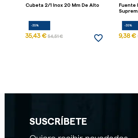
Cubeta 2/1 Inox 20 Mm De Alto
Fuente 
Supreme 
-35%
-35%
favorite_border
35,43 €
9,38 €
54,51 €
SUSCRÍBETE