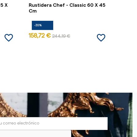
,5 X
Rustidera Chef - Classic 60 X 45
Parril
Cm
-35%
-35%
favorite_border
favorite_border
158,72 €
17,01 
244,19 €