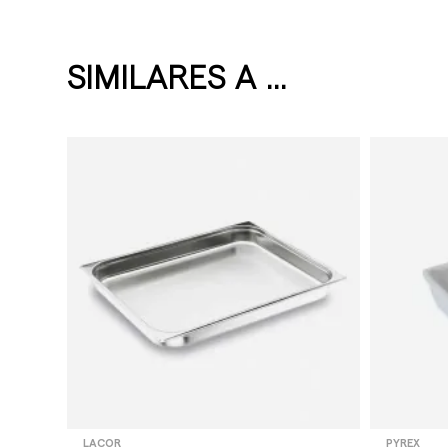
SIMILARES A ...
LACOR
PYREX