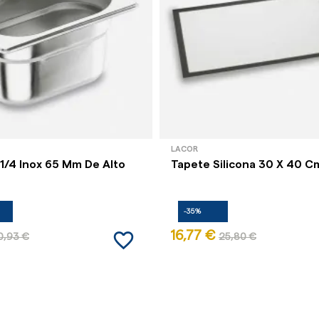
LACOR
1/4 Inox 65 Mm De Alto
Tapete Silicona 30 X 40 C
-35%
favorite_border
16,77 €
0,93 €
25,80 €