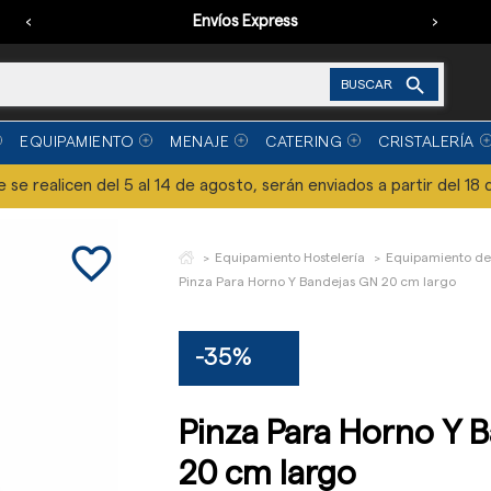
‹
Envíos Express
›

BUSCAR
EQUIPAMIENTO
MENAJE
CATERING
CRISTALERÍA
se realicen del 5 al 14 de agosto, serán enviados a partir del 18 
favorite_border
Equipamiento Hostelería
Equipamiento de
Pinza Para Horno Y Bandejas GN 20 cm largo
-35%
Pinza Para Horno Y 
20 cm largo