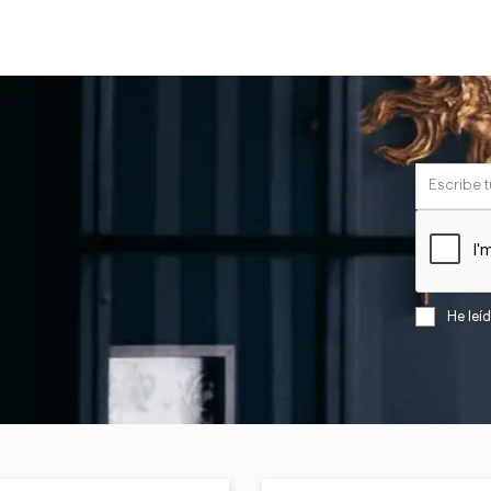
He leí