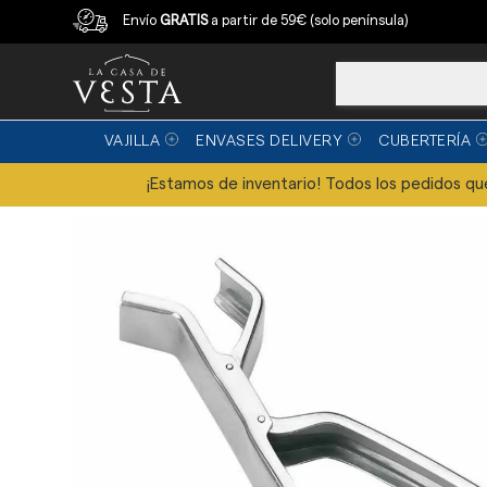
Compra con garantía
Envío
GRATIS
a partir de 59€ (solo península)
VAJILLA
ENVASES DELIVERY
CUBERTERÍA
¡Estamos de inventario! Todos los pedidos que 