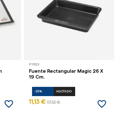
PYREX
LACOR
m
Fuente Rectangular Magic 26 X
Cubeta
19 Cm.
-35%
AGOTADO
-35%
favorite_border
favorite_border
11,13 €
6,44 
17,12 €