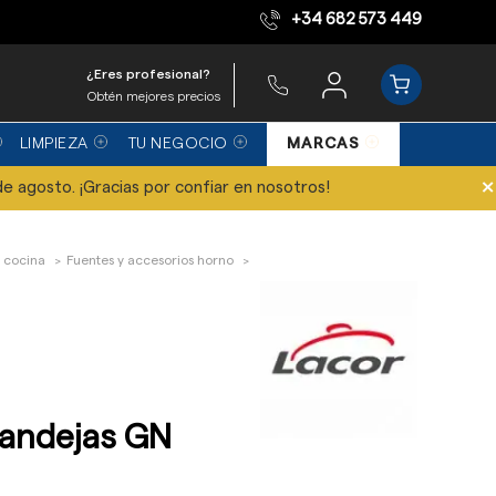
+34 682 573 449
Equipo de expertos
¿Eres profesional?
Obtén mejores precios
LIMPIEZA
TU NEGOCIO
MARCAS
×
de agosto. ¡Gracias por confiar en nosotros!
 cocina
Fuentes y accesorios horno
Bandejas GN