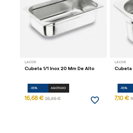
LACOR
LACOR
Cubeta 1/1 Inox 20 Mm De Alto
Cubeta 
-35%
AGOTADO
-35%
favorite_border
16,68 €
7,10 €
25,66 €
1