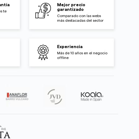
ntía
Mejor precio
garantizado
s te
Comparado con las webs
más destacadas del sector
Experiencia
Más de 10 años en el negocio
offline