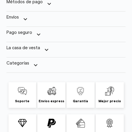
Métodos de pago
keyboard_arrow_down
Envíos
keyboard_arrow_down
Pago seguro
keyboard_arrow_down
La casa de vesta
keyboard_arrow_down
Categorías
keyboard_arrow_down
Soporte
Envíos express
Garantía
Mejor precio