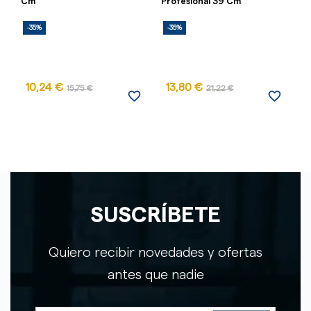
Cm
Profesional 39 Cm
C
-35%
-35%
-
10,24 €
13,80 €
15,75 €
21,22 €
favorite_border
favorite_border
SUSCRÍBETE
Quiero recibir novedades y ofertas
antes que nadie