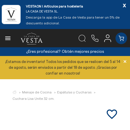
x
VESTAON l Artículos para hostelería
LA CASA DE VESTA SL.
Descarga la app de La Casa de Vesta para tener un 5% de
descuento adicional.

¿Eres profesional?
Obtén mejores precios
×
¡Estamos de inventario! Todos los pedidos que se realicen del 5 al 14
de agosto, serán enviados a partir del 18 de agosto. ¡Gracias por
confiar en nosotros!
Menaje de Cocina
Espátulas y Cucharas
Cuchara Lisa Unite 32 cm.
favorite_border