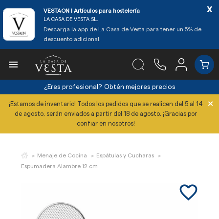
x
VESTAON l Artículos para hostelería
LA CASA DE VESTA SL.
Descarga la app de La Casa de Vesta para tener un 5% de
descuento adicional.

¿Eres profesional?
Obtén mejores precios
×
¡Estamos de inventario! Todos los pedidos que se realicen del 5 al 14
de agosto, serán enviados a partir del 18 de agosto. ¡Gracias por
confiar en nosotros!
Menaje de Cocina
Espátulas y Cucharas
Espumadera Alambre 12 cm
favorite_border