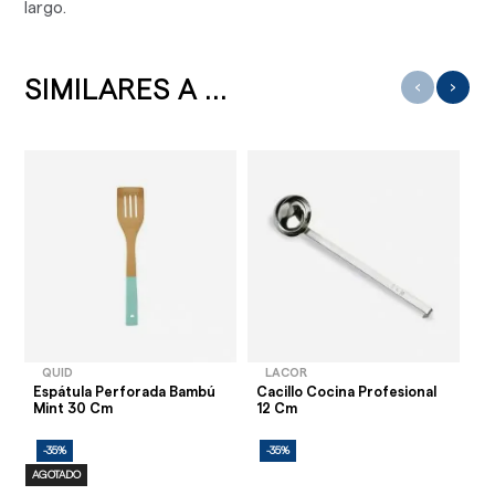
largo.
SIMILARES A ...
‹
›
QUID
LACOR
Espátula Perforada Bambú
Cacillo Cocina Profesional
C
Mint 30 Cm
12 Cm
So
-35%
-35%
-
AGOTADO