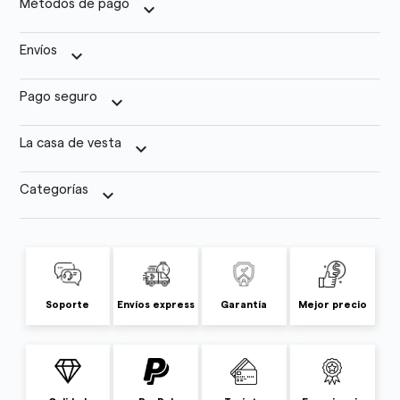
Métodos de pago
keyboard_arrow_down
Envíos
keyboard_arrow_down
Pago seguro
keyboard_arrow_down
La casa de vesta
keyboard_arrow_down
Categorías
keyboard_arrow_down
Soporte
Envíos express
Garantía
Mejor precio