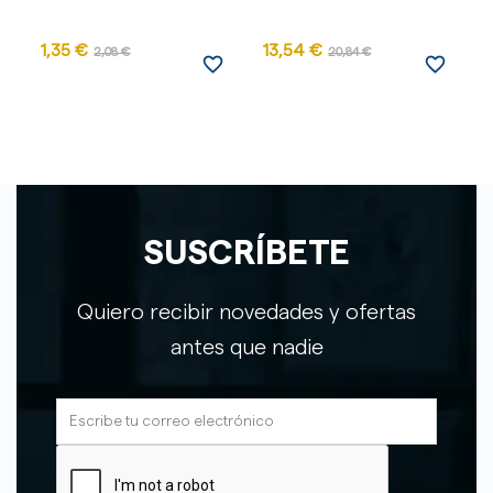
1,35 €
13,54 €
2,08 €
20,84 €
favorite_border
favorite_border
SUSCRÍBETE
Quiero recibir novedades y ofertas
antes que nadie