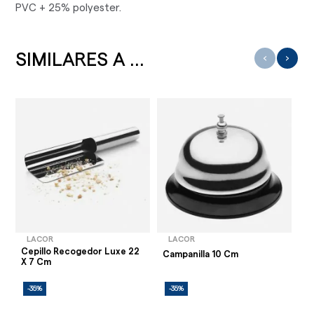
PVC + 25% polyester.
SIMILARES A ...
‹
›
LACOR
LACOR
Cepillo Recogedor Luxe 22
Ca
Campanilla 10 Cm
X 7 Cm
X
-35%
-35%
-