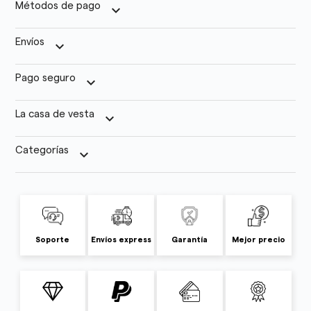
Métodos de pago
keyboard_arrow_down
Envíos
keyboard_arrow_down
Pago seguro
keyboard_arrow_down
La casa de vesta
keyboard_arrow_down
Categorías
keyboard_arrow_down
Soporte
Envíos express
Garantía
Mejor precio