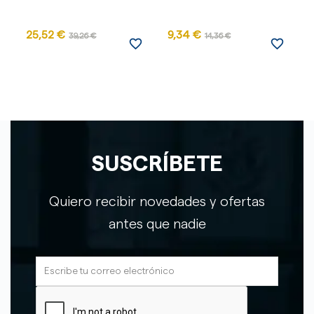
25,52 €
9,34 €
39,26 €
14,36 €
favorite_border
favorite_border
SUSCRÍBETE
Quiero recibir novedades y ofertas
antes que nadie