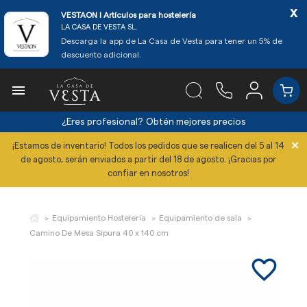
x
VESTAON l Artículos para hostelería
LA CASA DE VESTA SL.
Descarga la app de La Casa de Vesta para tener un 5% de
descuento adicional.

¿Eres profesional?
Obtén mejores precios
×
¡Estamos de inventario! Todos los pedidos que se realicen del 5 al 14
de agosto, serán enviados a partir del 18 de agosto. ¡Gracias por
confiar en nosotros!
Equipamiento Hostelería
Equipamiento de sala
Camino De Mesa Sipura 40 x 140 cm
favorite_border