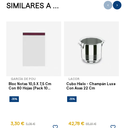
SIMILARES A ...
‹
›
GARCÍA DE POU
LACOR
Bloc Notas 10,5 X 7,5 Cm
Cubo Hielo - Champán Luxe
Ca
Con 80 Hojas (Pack 10...
Con Asas 22 Cm
So
26
-35%
-35%
-
3,30 €
42,78 €
5,08 €
65,81 €
favorite_border
favorite_border