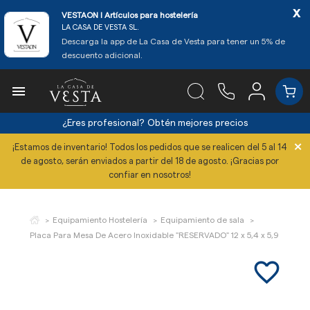
x
VESTAON l Artículos para hostelería
LA CASA DE VESTA SL.
Descarga la app de La Casa de Vesta para tener un 5% de
descuento adicional.

¿Eres profesional?
Obtén mejores precios
×
¡Estamos de inventario! Todos los pedidos que se realicen del 5 al 14
de agosto, serán enviados a partir del 18 de agosto. ¡Gracias por
confiar en nosotros!
Equipamiento Hostelería
Equipamiento de sala
Placa Para Mesa De Acero Inoxidable "RESERVADO" 12 x 5,4 x 5,9 cm
favorite_border