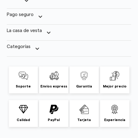
keyboard_arrow_down
Pago seguro
keyboard_arrow_down
La casa de vesta
keyboard_arrow_down
Categorías
keyboard_arrow_down
Soporte
Envíos express
Garantía
Mejor precio
Calidad
PayPal
Tarjeta
Experiencia