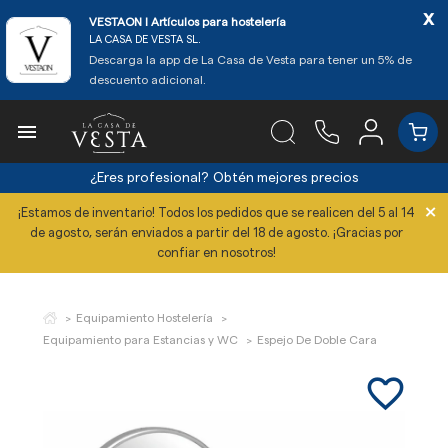
x
VESTAON l Artículos para hostelería
LA CASA DE VESTA SL.
Descarga la app de La Casa de Vesta para tener un 5% de
descuento adicional.

¿Eres profesional?
Obtén mejores precios
×
¡Estamos de inventario! Todos los pedidos que se realicen del 5 al 14
de agosto, serán enviados a partir del 18 de agosto. ¡Gracias por
confiar en nosotros!
Equipamiento Hostelería
Equipamiento para Estancias y WC
Espejo De Doble Cara
favorite_border