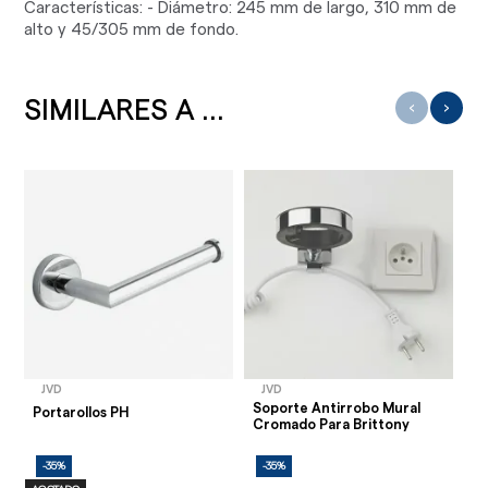
Características: - Diámetro: 245 mm de largo, 310 mm de
alto y 45/305 mm de fondo.
SIMILARES A ...
‹
›
JVD
JVD
J
Soporte Antirrobo Mural
Di
Portarollos PH
Cromado Para Brittony
PH
-35%
-35%
-