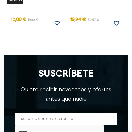
AGOTADO
12,88 €
19,94 €
1
19,82 €
30,67 €
favorite_border
favorite_border
SUSCRÍBETE
Quiero recibir novedades y ofertas
antes que nadie