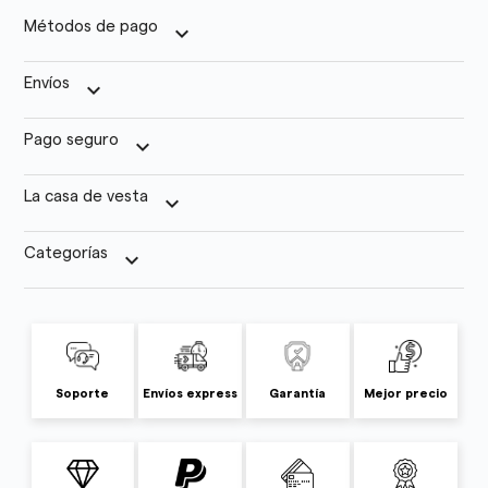
Métodos de pago
keyboard_arrow_down
Envíos
keyboard_arrow_down
Pago seguro
keyboard_arrow_down
La casa de vesta
keyboard_arrow_down
Categorías
keyboard_arrow_down
Soporte
Envíos express
Garantía
Mejor precio