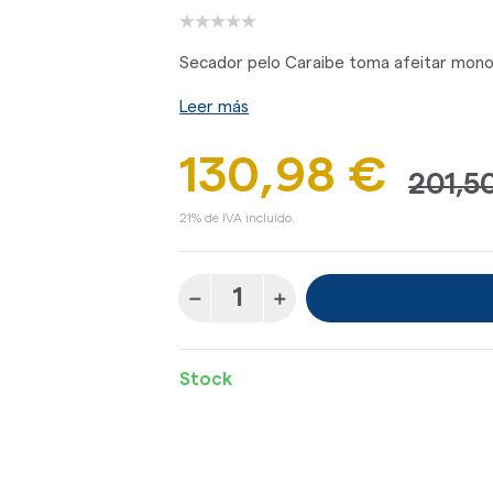
Secador pelo Caraibe toma afeitar mono
Leer más
130,98 €
201,5
21% de IVA incluido.
Stock