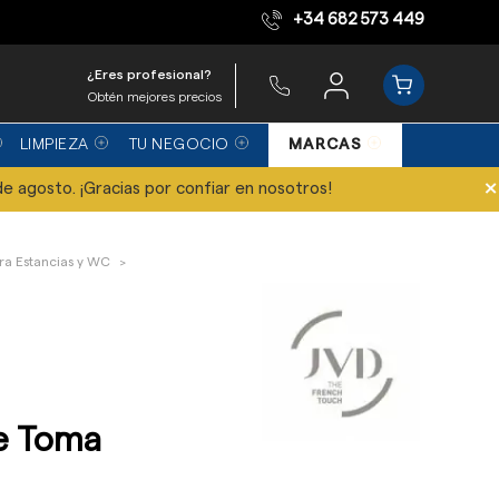
+34 682 573 449
Equipo de expertos
¿Eres profesional?
Obtén mejores precios
LIMPIEZA
TU NEGOCIO
MARCAS
×
de agosto. ¡Gracias por confiar en nosotros!
ra Estancias y WC
be Toma
n