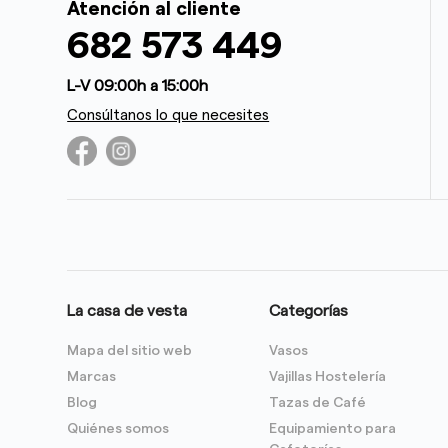
Atención al cliente
682 573 449
L-V 09:00h a 15:00h
Consúltanos lo que necesites
La casa de vesta
Categorías
Mapa del sitio web
Vasos
Marcas
Vajillas Hostelería
Blog
Tazas de Café
Quiénes somos
Equipamiento para