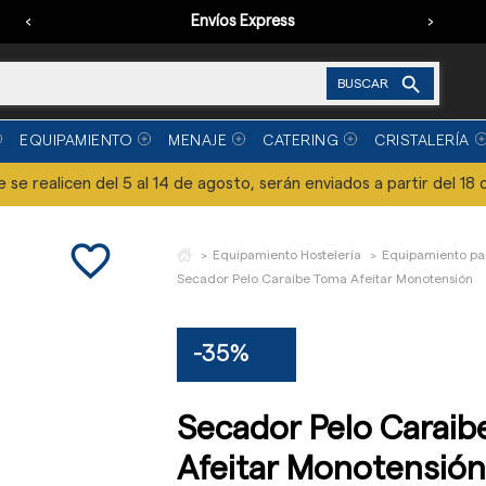
‹
Envíos Express
›

BUSCAR
EQUIPAMIENTO
MENAJE
CATERING
CRISTALERÍA
se realicen del 5 al 14 de agosto, serán enviados a partir del 18 
favorite_border
Equipamiento Hostelería
Equipamiento pa
Secador Pelo Caraibe Toma Afeitar Monotensión
-35%
Secador Pelo Carai
Afeitar Monotensió