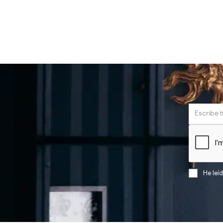
He leí