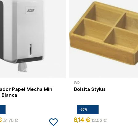
JVD
ador Papel Mecha Mini
Bolsita Stylus
 Blanca
-35%
favorite_border
€
8,14 €
31,76 €
12,52 €