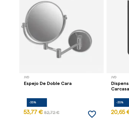
JVD
JVD
Espejo De Doble Cara
Dispens
Carcasa
-35%
-35%
favorite_border
53,77 €
20,65 
82,72 €