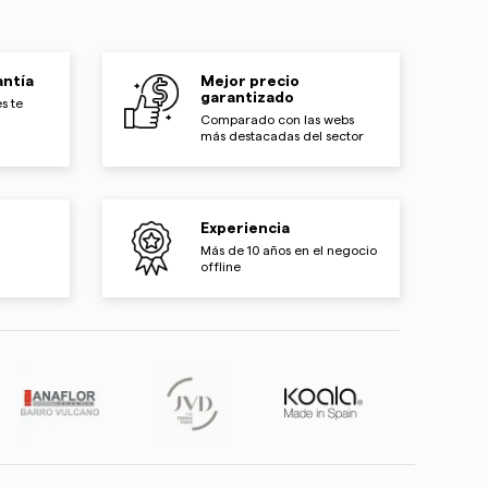
ntía
Mejor precio
garantizado
s te
Comparado con las webs
más destacadas del sector
Experiencia
Más de 10 años en el negocio
offline