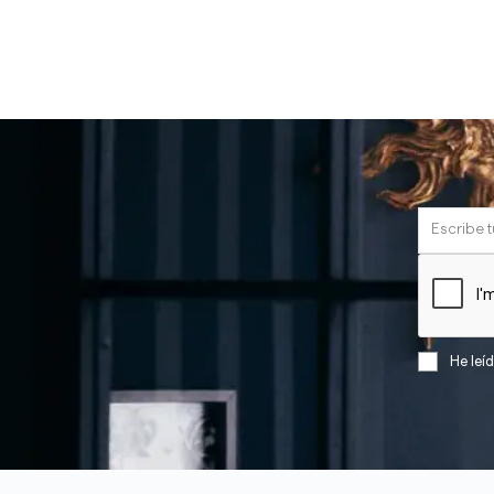
He leí