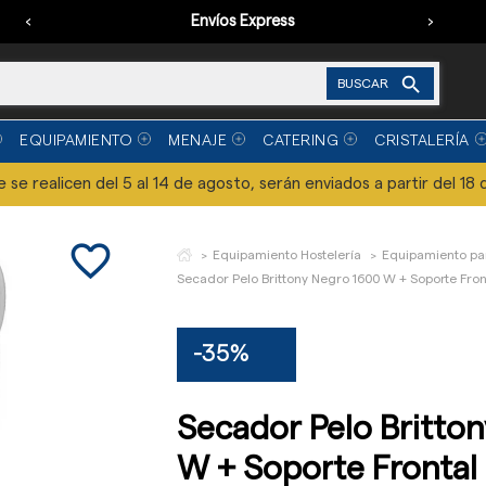
‹
Envíos Express
›

BUSCAR
EQUIPAMIENTO
MENAJE
CATERING
CRISTALERÍA
se realicen del 5 al 14 de agosto, serán enviados a partir del 18 
favorite_border
Equipamiento Hostelería
Equipamiento pa
Secador Pelo Brittony Negro 1600 W + Soporte Fron
-35%
Secador Pelo Britto
W + Soporte Frontal