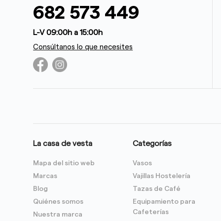
682 573 449
L-V 09:00h a 15:00h
Consúltanos lo que necesites
La casa de vesta
Categorías
Mapa del sitio web
Vasos
Marcas
Vajillas Hostelería
Blog
Tazas de Café
Quiénes somos
Equipamiento para
Cafeterías
Nuestra marca