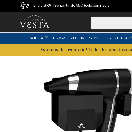
Compra con garantía
Envío
GRATIS
a partir de 59€ (solo península)
VAJILLA
ENVASES DELIVERY
CUBERTERÍA
¡Estamos de inventario! Todos los pedidos que 