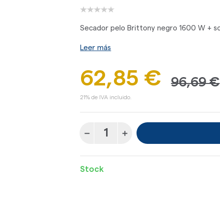
Secador pelo Brittony negro 1600 W + so
Leer más
62,85 €
96,69 €
21% de IVA incluido.
Stock