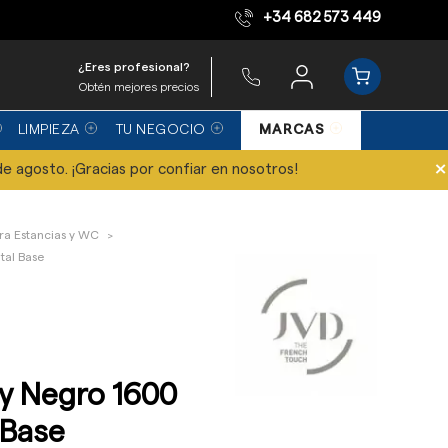
+34 682 573 449
Equipo de expertos
¿Eres profesional?
Obtén mejores precios
LIMPIEZA
TU NEGOCIO
MARCAS
×
de agosto. ¡Gracias por confiar en nosotros!
ra Estancias y WC
tal Base
ny Negro 1600
 Base