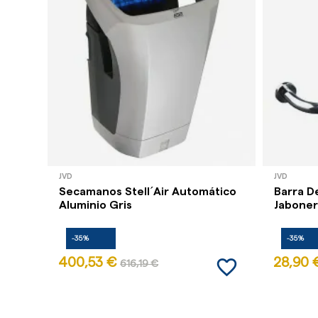
JVD
JVD
Secamanos Stell´Air Automático
Barra D
Aluminio Gris
Jaboner
-35%
-35%
favorite_border
400,53 €
28,90 
616,19 €