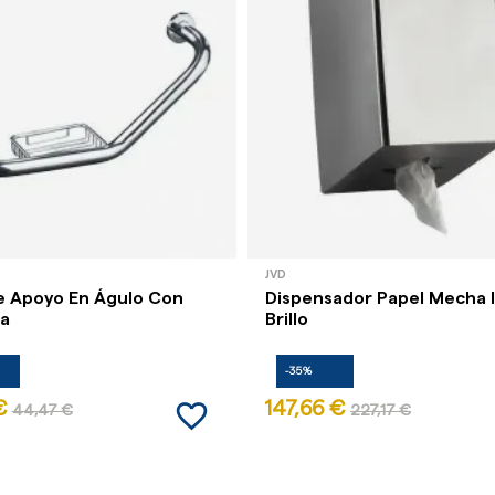
JVD
e Apoyo En Águlo Con
Dispensador Papel Mecha 
a
Brillo
-35%
favorite_border
€
147,66 €
44,47 €
227,17 €