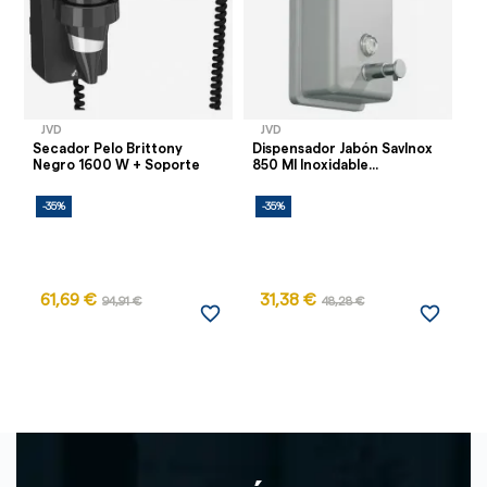
JVD
JVD
J
Secador Pelo Brittony
Dispensador Jabón SavInox
Se
Negro 1600 W + Soporte
850 Ml Inoxidable...
Ma
-35%
-35%
-
61,69 €
31,38 €
94,91 €
48,28 €
favorite_border
favorite_border