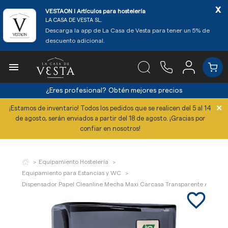
x
VESTAON l Artículos para hostelería
LA CASA DE VESTA SL.
Descarga la app de La Casa de Vesta para tener un 5% de
descuento adicional.

¿Eres profesional?
Obtén mejores precios
×
¡Estamos de inventario! Todos los pedidos que se realicen del 5 al 14
de agosto, serán enviados a partir del 18 de agosto. ¡Gracias por
confiar en nosotros!
Equipamiento Hostelería
Equipamiento para Estancias y WC
Dispensador Papel Cleanline Mecha Maxi Carcasa Transparente Ahuma
favorite_border