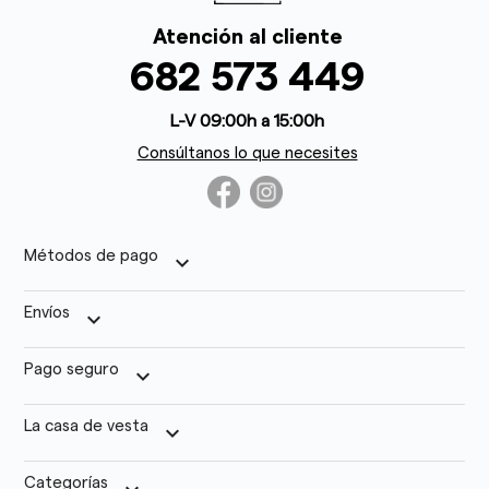
Atención al cliente
682 573 449
L-V 09:00h a 15:00h
Consúltanos lo que necesites
Métodos de pago
keyboard_arrow_down
Envíos
keyboard_arrow_down
Pago seguro
keyboard_arrow_down
La casa de vesta
keyboard_arrow_down
Categorías