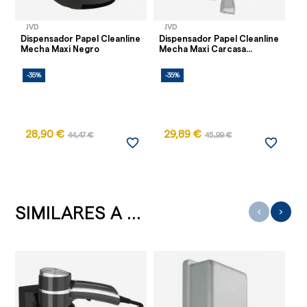
JVD
JVD
J
Dispensador Papel Cleanline
Dispensador Papel Cleanline
Di
Mecha Maxi Negro
Mecha Maxi Carcasa...
Me
-35%
-35%
-
28,90 €
29,89 €
2
44,47 €
45,99 €
favorite_border
favorite_border
SIMILARES A ...
‹
›