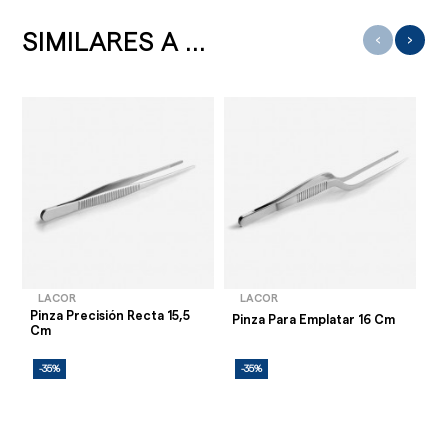
SIMILARES A ...
‹
›
LACOR
LACOR
Pinza Precisión Recta 15,5
Pinza Para Emplatar 16 Cm
Pi
Cm
-35%
-35%
-