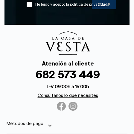
He leído y acepto la
política de privacidad
Atención al cliente
682 573 449
L-V 09:00h a 15:00h
Consúltanos lo que necesites
Métodos de pago
keyboard_arrow_down