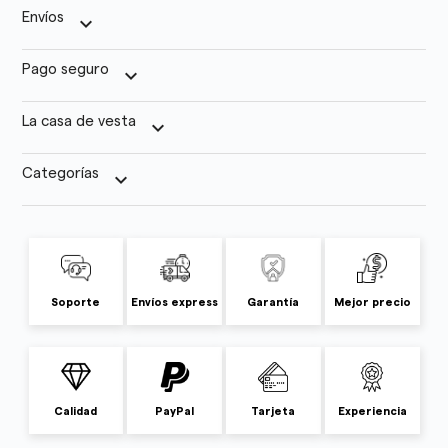
Envíos
keyboard_arrow_down
Pago seguro
keyboard_arrow_down
La casa de vesta
keyboard_arrow_down
Categorías
keyboard_arrow_down
Soporte
Envíos express
Garantía
Mejor precio
Calidad
PayPal
Tarjeta
Experiencia