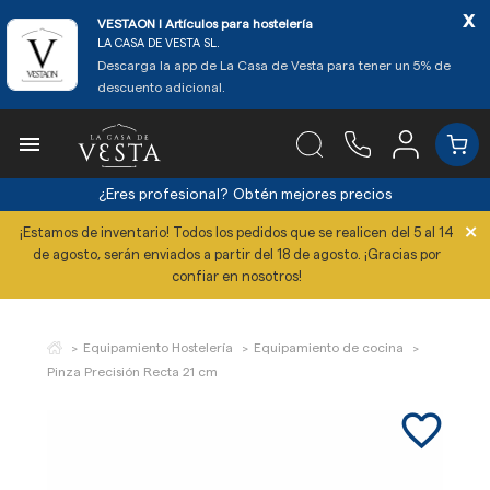
x
VESTAON l Artículos para hostelería
LA CASA DE VESTA SL.
Descarga la app de La Casa de Vesta para tener un 5% de
descuento adicional.

¿Eres profesional?
Obtén mejores precios
×
¡Estamos de inventario! Todos los pedidos que se realicen del 5 al 14
de agosto, serán enviados a partir del 18 de agosto. ¡Gracias por
confiar en nosotros!
Equipamiento Hostelería
Equipamiento de cocina
Pinza Precisión Recta 21 cm
favorite_border