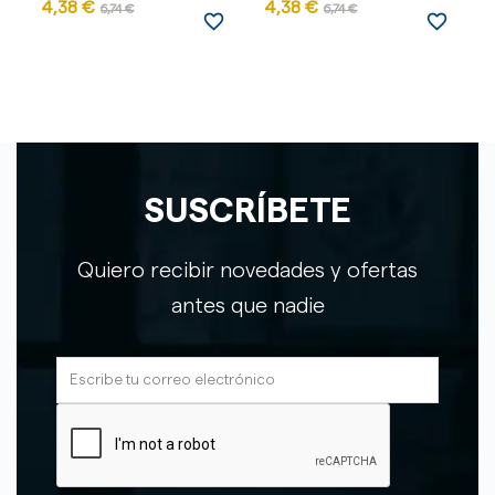
4,38 €
4,38 €
6,74 €
6,74 €
favorite_border
favorite_border
SUSCRÍBETE
Quiero recibir novedades y ofertas
antes que nadie