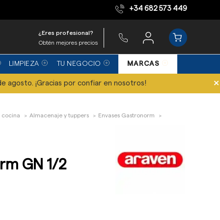
+34 682 573 449
Equipo de expertos
¿Eres profesional?
Obtén mejores precios
LIMPIEZA
TU NEGOCIO
MARCAS
×
de agosto. ¡Gracias por confiar en nosotros!
 cocina
Almacenaje y tuppers
Envases Gastronorm
rm GN 1/2