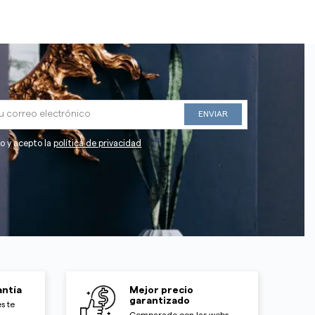
do y acepto la
política de privacidad
ntía
Mejor precio
garantizado
s te
Comparado con las webs