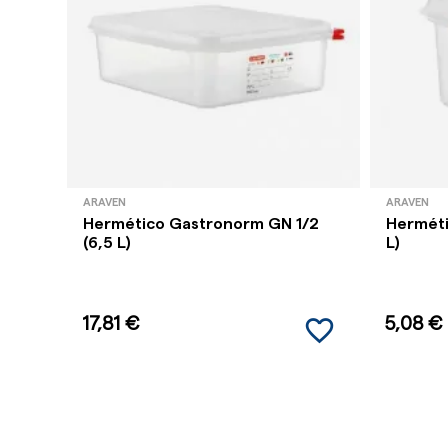
ARAVEN
ARAVEN
Hermético Gastronorm GN 1/2
Herméti
(6,5 L)
L)
favorite_border
17,81 €
5,08 €