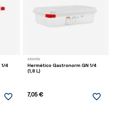
ARAVEN
ARAVEN
 1/4
Hermético Gastronorm GN 1/4
Hermé
(1,8 L)
(4,3 L)
favorite_border
favorite_border
7,05 €
8,71 €