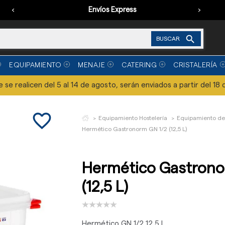
‹
Envíos Express
›

BUSCAR
EQUIPAMIENTO
MENAJE
CATERING
CRISTALERÍA
se realicen del 5 al 14 de agosto, serán enviados a partir del 18 
favorite_border
Equipamiento Hostelería
Equipamiento de
Hermético Gastronorm GN 1/2 (12,5 L)
Hermético Gastrono
(12,5 L)
Hermético GN 1/2 12,5 L