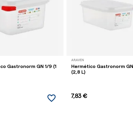
ARAVEN
co Gastronorm GN 1/9 (1
Hermético Gastronorm GN
(2,8 L)
favorite_border
7,83 €