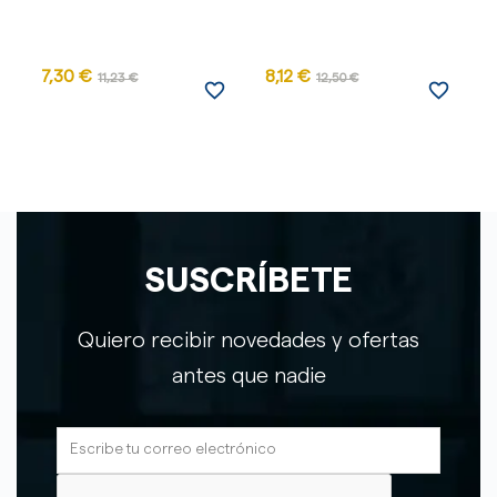
AG
7,30 €
8,12 €
11,23 €
12,50 €
favorite_border
favorite_border
SUSCRÍBETE
Quiero recibir novedades y ofertas
antes que nadie