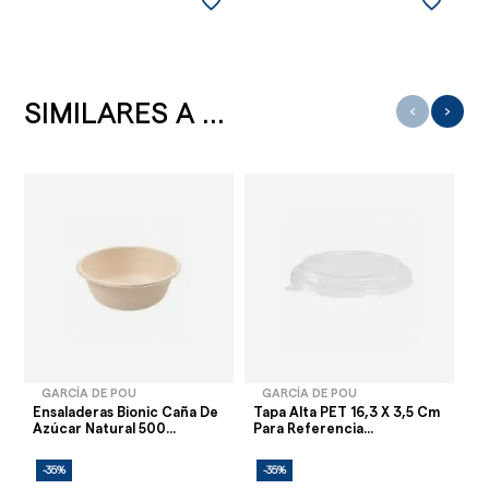
favorite_border
favorite_border
SIMILARES A ...
‹
›
GARCÍA DE POU
GARCÍA DE POU
Ensaladeras Bionic Caña De
Tapa Alta PET 16,3 X 3,5 Cm
Ca
Azúcar Natural 500...
Para Referencia...
Co
-35%
-35%
-