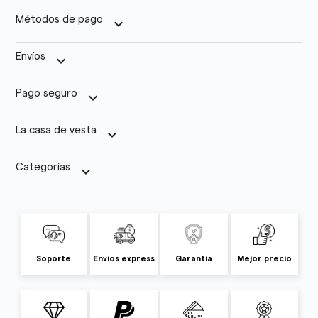
Métodos de pago
keyboard_arrow_down
Envíos
keyboard_arrow_down
Pago seguro
keyboard_arrow_down
La casa de vesta
keyboard_arrow_down
Categorías
keyboard_arrow_down
Soporte
Envíos express
Garantía
Mejor precio