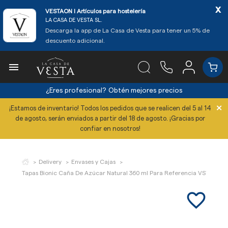
x
VESTAON l Artículos para hostelería
LA CASA DE VESTA SL.
Descarga la app de La Casa de Vesta para tener un 5% de
descuento adicional.

¿Eres profesional?
Obtén mejores precios
×
¡Estamos de inventario! Todos los pedidos que se realicen del 5 al 14
de agosto, serán enviados a partir del 18 de agosto. ¡Gracias por
confiar en nosotros!
Delivery
Envases y Cajas
Tapas Bionic Caña De Azúcar Natural 360 ml Para Referencia VST5339 y
favorite_border