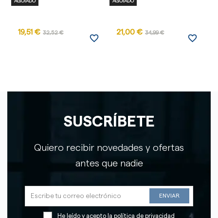
AGOTADO
AGOTADO
19,51 €
21,00 €
32,52 €
34,99 €
favorite_border
favorite_border
SUSCRÍBETE
Quiero recibir novedades y ofertas
antes que nadie
He leído y acepto la
política de privacidad