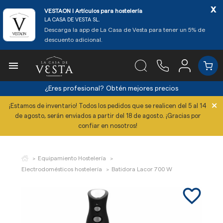
x
VESTAON l Artículos para hostelería
LA CASA DE VESTA SL.
Descarga la app de La Casa de Vesta para tener un 5% de
descuento adicional.

¿Eres profesional?
Obtén mejores precios
×
¡Estamos de inventario! Todos los pedidos que se realicen del 5 al 14
de agosto, serán enviados a partir del 18 de agosto. ¡Gracias por
confiar en nosotros!
Equipamiento Hostelería
Electrodomésticos hostelería
Batidora Lacor 700 W
favorite_border