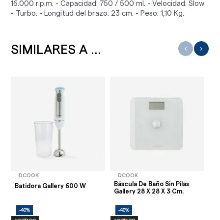
16.000 r.p.m. - Capacidad: 750 / 500 ml. - Velocidad: Slow
- Turbo. - Longitud del brazo: 23 cm. - Peso: 1,10 Kg.
SIMILARES A ...
‹
›
DCOOK
DCOOK
Báscula De Baño Sin Pilas
Co
Batidora Gallery 600 W
Gallery 28 X 28 X 3 Cm.
Te
Vi
-40%
-40%
-