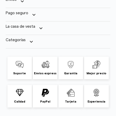
keyboard_arrow_down
Pago seguro
keyboard_arrow_down
La casa de vesta
keyboard_arrow_down
Categorías
keyboard_arrow_down
Soporte
Envíos express
Garantía
Mejor precio
Calidad
PayPal
Tarjeta
Experiencia