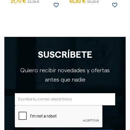
21,70 €
65,82 €
33,38 €
101,26 €
favorite_border
favorite_border
SUSCRÍBETE
Quiero recibir novedades y ofertas
antes que nadie