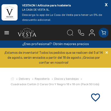
x
VESTAON l Artículos para hostelería
LA CASA DE VESTA SL.
Descarga la app de La Casa de Vesta para tener un 5% de
descuento adicional.

¿Eres profesional?
Obtén mejores precios
×
¡Estamos de inventario! Todos los pedidos que se realicen del 5 al 14
de agosto, serán enviados a partir del 18 de agosto. ¡Gracias por
confiar en nosotros!
Delivery
Repostería
Discos y bandejas
Cuadrados Cartón 2 Caras Oro Y Negro 18 x 18 cm (Pack 50 Uds)
favorite_border