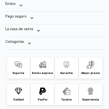
Envíos
keyboard_arrow_down
Pago seguro
keyboard_arrow_down
La casa de vesta
keyboard_arrow_down
Categorías
keyboard_arrow_down
Soporte
Envíos express
Garantía
Mejor precio
Calidad
PayPal
Tarjeta
Experiencia