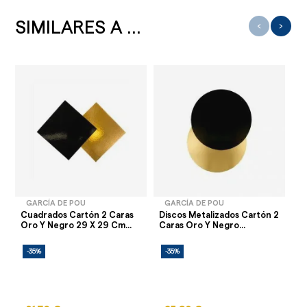
SIMILARES A ...
‹
›
GARCÍA DE POU
GARCÍA DE POU
Cuadrados Cartón 2 Caras
Discos Metalizados Cartón 2
Di
Oro Y Negro 29 X 29 Cm...
Caras Oro Y Negro...
Bl
-35%
-35%
-