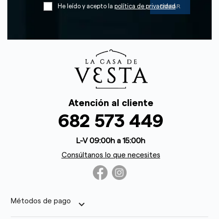
He leído y acepto la
política de privacidad
Atención al cliente
682 573 449
L-V 09:00h a 15:00h
Consúltanos lo que necesites
Métodos de pago
keyboard_arrow_down