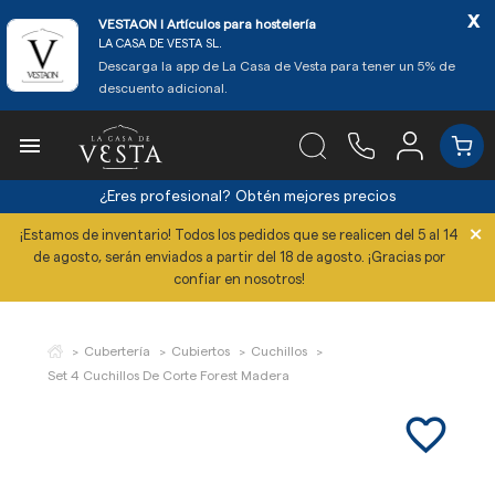
x
VESTAON l Artículos para hostelería
LA CASA DE VESTA SL.
Descarga la app de La Casa de Vesta para tener un 5% de
descuento adicional.

¿Eres profesional?
Obtén mejores precios
×
¡Estamos de inventario! Todos los pedidos que se realicen del 5 al 14
de agosto, serán enviados a partir del 18 de agosto. ¡Gracias por
confiar en nosotros!
Cubertería
Cubiertos
Cuchillos
Set 4 Cuchillos De Corte Forest Madera
favorite_border