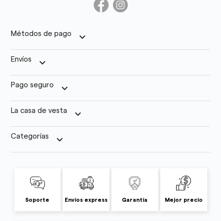
Métodos de pago
keyboard_arrow_down
Envíos
keyboard_arrow_down
Pago seguro
keyboard_arrow_down
La casa de vesta
keyboard_arrow_down
Categorías
keyboard_arrow_down
Soporte
Envíos express
Garantía
Mejor precio