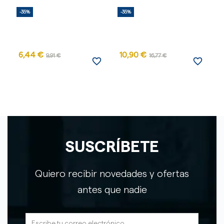
-35%
-35%
-
6,44 €
10,90 €
9,91 €
16,77 €
favorite_border
favorite_border
SUSCRÍBETE
Quiero recibir novedades y ofertas
antes que nadie