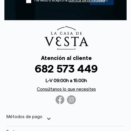
He leído y acepto la
política de privacidad
Atención al cliente
682 573 449
L-V 09:00h a 15:00h
Consúltanos lo que necesites
Métodos de pago
keyboard_arrow_down