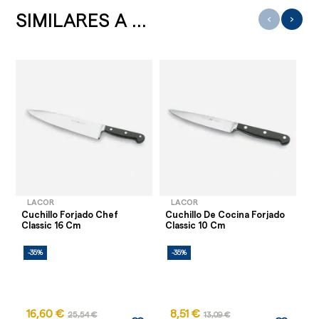
SIMILARES A ...
‹
›
LACOR
LACOR
Cuchillo Forjado Chef
Cuchillo De Cocina Forjado
So
Classic 16 Cm
Classic 10 Cm
Cu
-35%
-35%
-
16,60 €
8,51 €
25,54 €
13,09 €