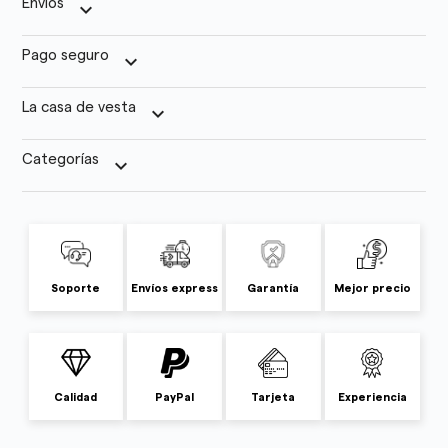
Envíos
keyboard_arrow_down
Pago seguro
keyboard_arrow_down
La casa de vesta
keyboard_arrow_down
Categorías
keyboard_arrow_down
Soporte
Envíos express
Garantía
Mejor precio
Calidad
PayPal
Tarjeta
Experiencia