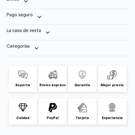
keyboard_arrow_down
Pago seguro
keyboard_arrow_down
La casa de vesta
keyboard_arrow_down
Categorías
keyboard_arrow_down
Soporte
Envíos express
Garantía
Mejor precio
Calidad
PayPal
Tarjeta
Experiencia