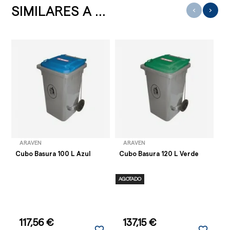
SIMILARES A ...
‹
›
ARAVEN
ARAVEN
Cubo Basura 100 L Azul
Cubo Basura 120 L Verde
Cu
AGOTADO
117,56 €
137,15 €
favorite_border
favorite_border