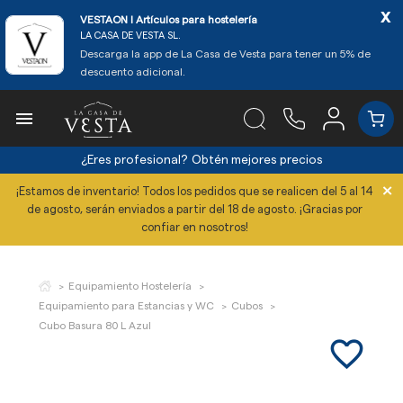
x
VESTAON l Artículos para hostelería
LA CASA DE VESTA SL.
Descarga la app de La Casa de Vesta para tener un 5% de
descuento adicional.

¿Eres profesional?
Obtén mejores precios
×
¡Estamos de inventario! Todos los pedidos que se realicen del 5 al 14
de agosto, serán enviados a partir del 18 de agosto. ¡Gracias por
confiar en nosotros!
Equipamiento Hostelería
Equipamiento para Estancias y WC
Cubos
Cubo Basura 80 L Azul
favorite_border