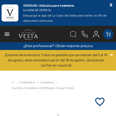
x
VESTAON l Artículos para hostelería
LA CASA DE VESTA SL.
Descarga la app de La Casa de Vesta para tener un 5% de
descuento adicional.

¿Eres profesional?
Obtén mejores precios
×
¡Estamos de inventario! Todos los pedidos que se realicen del 5 al 14
de agosto, serán enviados a partir del 18 de agosto. ¡Gracias por
confiar en nosotros!
Cubertería
Cubiertos
Cuchillo Chuletero ACR Negro (Caja 6 Uds)
favorite_border