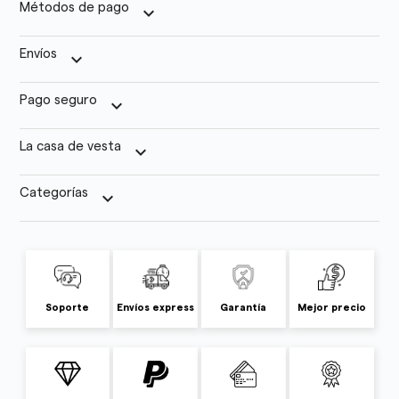
Métodos de pago
keyboard_arrow_down
Envíos
keyboard_arrow_down
Pago seguro
keyboard_arrow_down
La casa de vesta
keyboard_arrow_down
Categorías
keyboard_arrow_down
Soporte
Envíos express
Garantía
Mejor precio