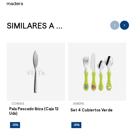
madera
SIMILARES A ...
‹
›
COMAS
AMEFA
Pala Pescado Ibiza (Caja 12
Cu
Set 4 Cubiertos Verde
Uds)
(C
-35%
-35%
-