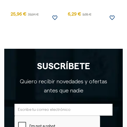
25,96 €
6,29 €
39,94 €
9,68 €
favorite_border
favorite_border
SUSCRÍBETE
Quiero recibir novedades y ofertas
antes que nadie