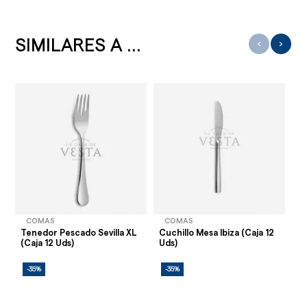
SIMILARES A ...
‹
›
COMAS
COMAS
Tenedor Pescado Sevilla XL
Cuchillo Mesa Ibiza (Caja 12
Pi
(Caja 12 Uds)
Uds)
(C
-35%
-35%
-