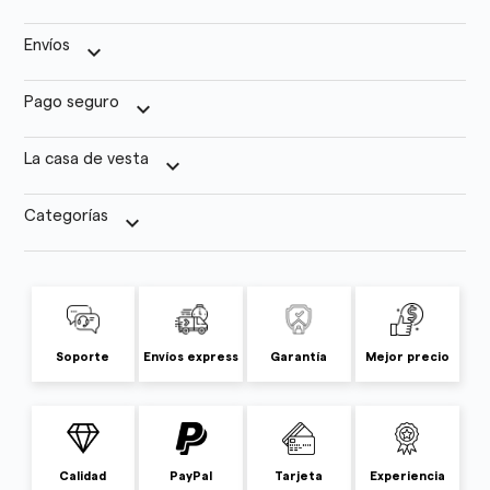
Envíos
keyboard_arrow_down
Pago seguro
keyboard_arrow_down
La casa de vesta
keyboard_arrow_down
Categorías
keyboard_arrow_down
Soporte
Envíos express
Garantía
Mejor precio
Calidad
PayPal
Tarjeta
Experiencia