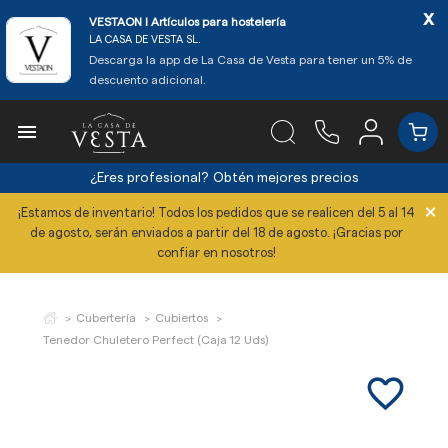
x
VESTAON l Artículos para hostelería
LA CASA DE VESTA SL.
Descarga la app de La Casa de Vesta para tener un 5% de
descuento adicional.

¿Eres profesional?
Obtén mejores precios
×
¡Estamos de inventario! Todos los pedidos que se realicen del 5 al 14
de agosto, serán enviados a partir del 18 de agosto. ¡Gracias por
confiar en nosotros!
Cubertería
Cubiertos
Tenedor Chuletero Perfect (Caja 12 Uds)
favorite_border