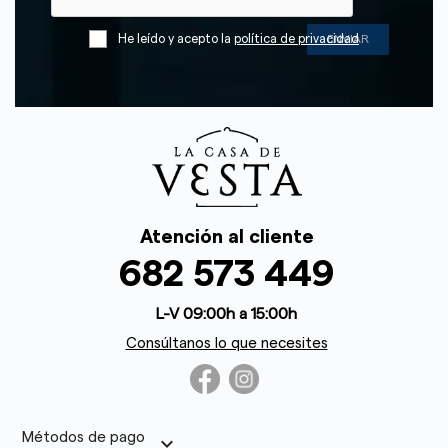
He leído y acepto la
política de privacidad
Atención al cliente
682 573 449
L-V 09:00h a 15:00h
Consúltanos lo que necesites
Métodos de pago
keyboard_arrow_down