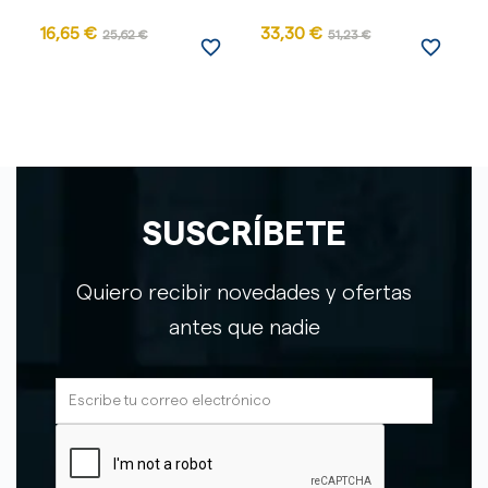
16,65 €
33,30 €
1
25,62 €
51,23 €
favorite_border
favorite_border
SUSCRÍBETE
Quiero recibir novedades y ofertas
antes que nadie