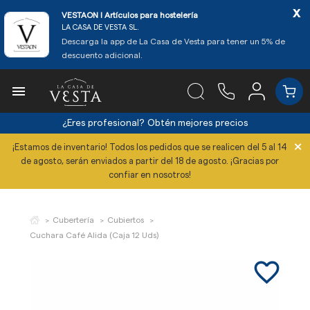
x
VESTAON l Artículos para hostelería
LA CASA DE VESTA SL.
Descarga la app de La Casa de Vesta para tener un 5% de
descuento adicional.

¿Eres profesional?
Obtén mejores precios
×
¡Estamos de inventario! Todos los pedidos que se realicen del 5 al 14
de agosto, serán enviados a partir del 18 de agosto. ¡Gracias por
confiar en nosotros!
Cubertería
Cubiertos
Cuchara Café Alida (Caja 12 Uds)
favorite_border