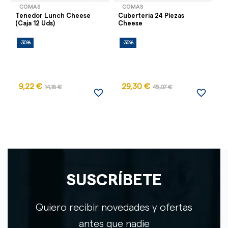
COMAS
COMAS
Tenedor Lunch Cheese
Cubertería 24 Piezas
Cu
(Caja 12 Uds)
Cheese
12
-35%
-35%
-
9,22 €
29,30 €
14,18 €
45,07 €
favorite_border
favorite_border
SUSCRÍBETE
Quiero recibir novedades y ofertas
antes que nadie