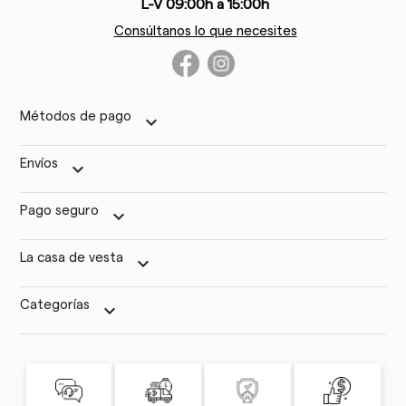
L-V 09:00h a 15:00h
Consúltanos lo que necesites
Métodos de pago
keyboard_arrow_down
Envíos
keyboard_arrow_down
Pago seguro
keyboard_arrow_down
La casa de vesta
keyboard_arrow_down
Categorías
keyboard_arrow_down