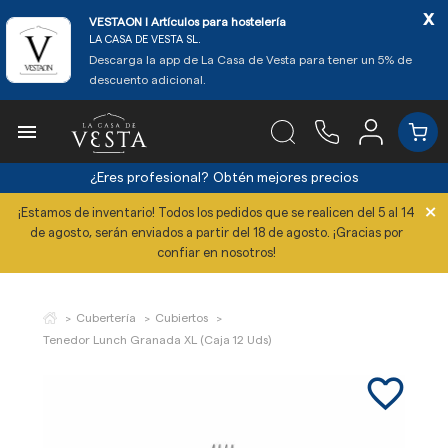
x
VESTAON l Artículos para hostelería
LA CASA DE VESTA SL.
Descarga la app de La Casa de Vesta para tener un 5% de
descuento adicional.

¿Eres profesional?
Obtén mejores precios
×
¡Estamos de inventario! Todos los pedidos que se realicen del 5 al 14
de agosto, serán enviados a partir del 18 de agosto. ¡Gracias por
confiar en nosotros!
Cubertería
Cubiertos
Tenedor Lunch Granada XL (Caja 12 Uds)
favorite_border