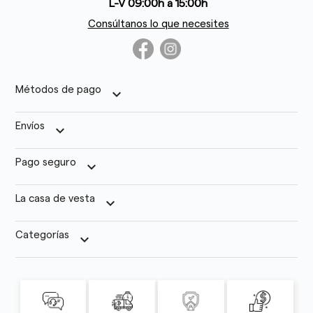
L-V 09:00h a 15:00h
Consúltanos lo que necesites
Métodos de pago
keyboard_arrow_down
Envíos
keyboard_arrow_down
Pago seguro
keyboard_arrow_down
La casa de vesta
keyboard_arrow_down
Categorías
keyboard_arrow_down