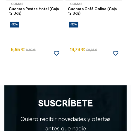
COMAS
COMAS
Cuchara Postre Hotel (Caja
Cuchara Café Online (Caja
Cu
12 Uds)
12 Uds)
(C
-35%
-35%
-
5,65 €
18,73 €
9
8,69 €
28,81 €
favorite_border
favorite_border
SUSCRÍBETE
Quiero recibir novedades y ofertas
antes que nadie