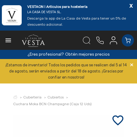
x
VESTAON l Artículos para hostelería
LA CASA DE VESTA SL.
Descarga la app de La Casa de Vesta para tener un 5% de
descuento adicional.

¿Eres profesional?
Obtén mejores precios
×
¡Estamos de inventario! Todos los pedidos que se realicen del 5 al 14
de agosto, serán enviados a partir del 18 de agosto. ¡Gracias por
confiar en nosotros!
Cubertería
Cubiertos
Cuchara Moka BCN Champagne (Caja 12 Uds)
favorite_border