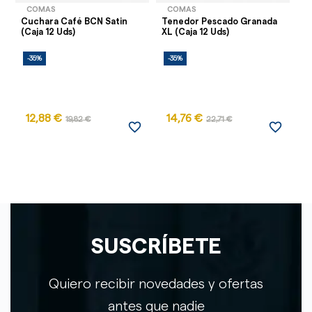
COMAS
COMAS
Cuchara Café BCN Satin
Tenedor Pescado Granada
Cu
(Caja 12 Uds)
XL (Caja 12 Uds)
C
-35%
-35%
-
12,88 €
14,76 €
19,82 €
22,71 €
favorite_border
favorite_border
SUSCRÍBETE
Quiero recibir novedades y ofertas
antes que nadie