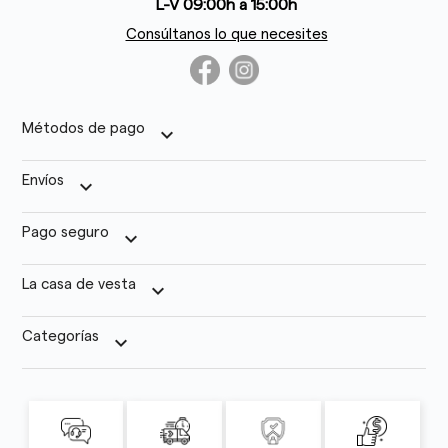
L-V 09:00h a 15:00h
Consúltanos lo que necesites
Métodos de pago
keyboard_arrow_down
Envíos
keyboard_arrow_down
Pago seguro
keyboard_arrow_down
La casa de vesta
keyboard_arrow_down
Categorías
keyboard_arrow_down