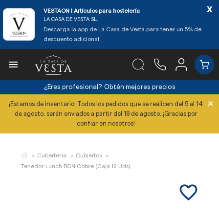
x
VESTAON l Artículos para hostelería
LA CASA DE VESTA SL.
Descarga la app de La Casa de Vesta para tener un 5% de
descuento adicional.

¿Eres profesional?
Obtén mejores precios
×
¡Estamos de inventario! Todos los pedidos que se realicen del 5 al 14
de agosto, serán enviados a partir del 18 de agosto. ¡Gracias por
confiar en nosotros!
Cubertería
Cubiertos
Tenedor Lunch BCN Cobre (Caja 12 Uds)
favorite_border