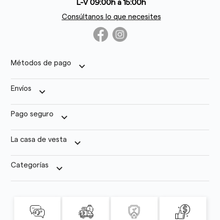
L-V 09:00h a 15:00h
Consúltanos lo que necesites
Métodos de pago
keyboard_arrow_down
Envíos
keyboard_arrow_down
Pago seguro
keyboard_arrow_down
La casa de vesta
keyboard_arrow_down
Categorías
keyboard_arrow_down