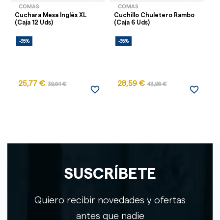
COMAS
COMAS
Cuchara Mesa Inglés XL
Cuchillo Chuletero Rambo
Te
(Caja 12 Uds)
(Caja 6 Uds)
(C
-35%
-35%
-
25,77 €
28,59 €
9
39,64 €
43,98 €
favorite_border
favorite_border
SUSCRÍBETE
Quiero recibir novedades y ofertas
antes que nadie