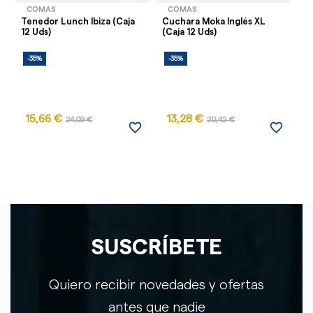
COMAS
COMAS
Tenedor Lunch Ibiza (Caja
Cuchara Moka Inglés XL
Te
12 Uds)
(Caja 12 Uds)
(C
-35%
-35%
-
15,66 €
13,28 €
24,09 €
20,42 €
favorite_border
favorite_border
SUSCRÍBETE
Quiero recibir novedades y ofertas
antes que nadie