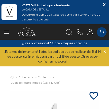
x
VESTAON l Artículos para hostelería
LA CASA DE VESTA SL.
Descarga la app de La Casa de Vesta para tener un 5% de
descuento adicional.

¿Eres profesional?
Obtén mejores precios
×
¡Estamos de inventario! Todos los pedidos que se realicen del 5 al 14
de agosto, serán enviados a partir del 18 de agosto. ¡Gracias por
confiar en nosotros!
Cubertería
Cubiertos
Cuchillo Postre Inglés S (Caja 12 Uds)
favorite_border