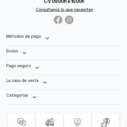
L-V 09:00h a 15:00h
Consúltanos lo que necesites
Métodos de pago
keyboard_arrow_down
Envíos
keyboard_arrow_down
Pago seguro
keyboard_arrow_down
La casa de vesta
keyboard_arrow_down
Categorías
keyboard_arrow_down