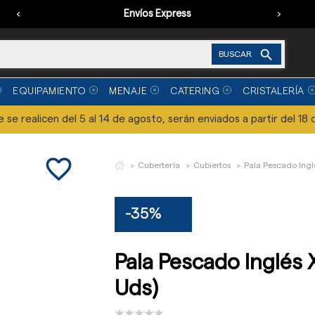
‹
Envíos Express
›

BUSCAR
EQUIPAMIENTO
MENAJE
CATERING
CRISTALERÍA
se realicen del 5 al 14 de agosto, serán enviados a partir del 18 
favorite_border
Cubertería
Cubiertos
Pala Pescado Inglé
-35%
Pala Pescado Inglés X
Uds)