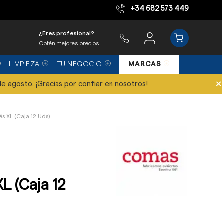
+34 682 573 449
Equipo de expertos
¿Eres profesional?
Obtén mejores precios
LIMPIEZA
TU NEGOCIO
MARCAS
×
de agosto. ¡Gracias por confiar en nosotros!
s XL (Caja 12 Uds)
L (Caja 12