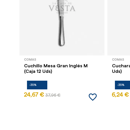
COMAS
COMAS
Cuchillo Mesa Gran Inglés M
Cuchara
(Caja 12 Uds)
Uds)
-35%
-35%
favorite_border
24,67 €
6,24 €
37,96 €