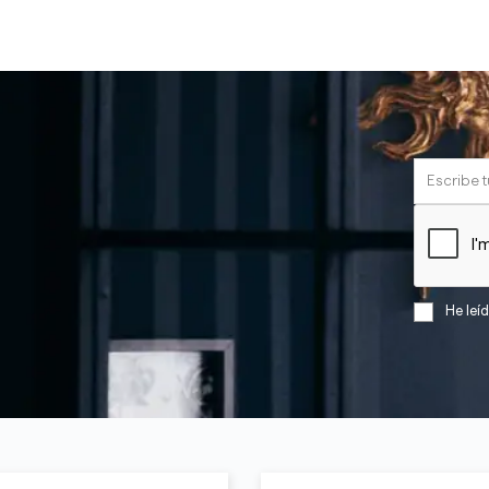
He leí