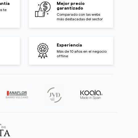
ntía
Mejor precio
garantizado
s te
Comparado con las webs
más destacadas del sector
Experiencia
Más de 10 años en el negocio
offline