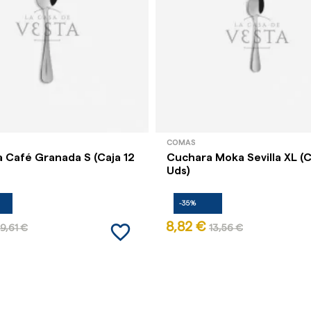
COMAS
 Café Granada S (Caja 12
Cuchara Moka Sevilla XL (C
Uds)
-35%
favorite_border
8,82 €
9,61 €
13,56 €