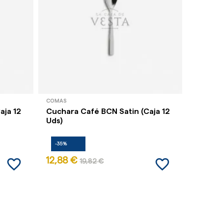
COMAS
COMAS
aja 12
Cuchara Café BCN Satin (Caja 12
Cuchar
Uds)
12 Uds
-35%
-35%
favorite_border
favorite_border
12,88 €
10,70
19,82 €